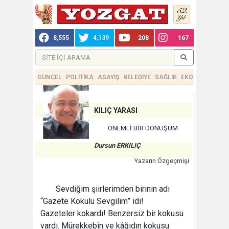
8,555
4,139
208
167
GÜNCEL
POLİTİKA
ASAYİŞ
BELEDİYE
SAĞLIK
EKONOMİ
TEKN
KILIÇ YARASI
ÖNEMLİ BİR DÖNÜŞÜM
Dursun ERKILIÇ
Yazarın Özgeçmişi
Sevdiğim şiirlerimden birinin adı
“Gazete Kokulu Sevgilim” idi!
Gazeteler kokardı! Benzersiz bir kokusu
vardı. Mürekkebin ve kâğıdın kokusu