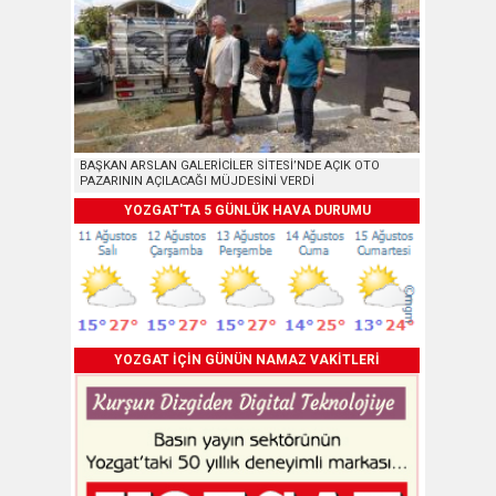
BAŞKAN ARSLAN GALERİCİLER SİTESİ’NDE AÇIK OTO
PAZARININ AÇILACAĞI MÜJDESİNİ VERDİ
YOZGAT'TA 5 GÜNLÜK HAVA DURUMU
YOZGAT İÇİN GÜNÜN NAMAZ VAKİTLERİ