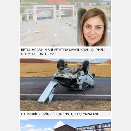
BETÜL HOCA’NIN ANİ VEFATINA SAVCILIKDAN ‘ŞÜPHELİ
ÖLÜM’ SORUŞTURMASI
OTOMOBİL VE MİNİBÜS ÇARPIŞTI, 5 KİŞİ YARALANDI