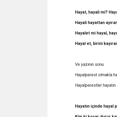
Hayat, hayali mi? Hay
Hayali hayattan ayır
Hayalet mi hayal, hay
Hayal et, birini kayır
Ve yazının sonu:
Hayalperest olmakla hay
Hayalperestler hayatın s
Hayatın içinde hayal 
Kim ki koşar durur k