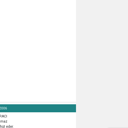
 2006
İRACI
lamaz
hüt eder.