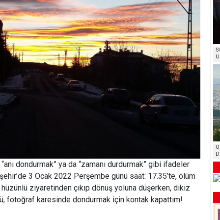
S
U
O
D
, “anı dondurmak” ya da “zamanı durdurmak” gibi ifadeler
çeşehir’de 3 Ocak 2022 Perşembe günü saat: 17.35’te, ölüm
hüzünlü ziyaretinden çıkıp dönüş yoluna düşerken, dikiz
ü, fotoğraf karesinde dondurmak için kontak kapattım!