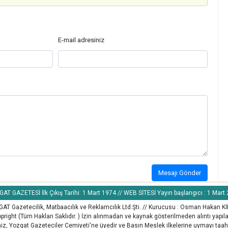
E-mail adresiniz
Mesajı Gönder
AT GAZETESİ İlk Çıkış Tarihi: 1 Mart 1974 // WEB SİTESİ Yayın başlangıcı : 1 Mart
AT Gazetecilik, Matbaacılık ve Reklamcılık Ltd.Şti. // Kurucusu : Osman Hakan K
pright (Tüm Hakları Saklıdır. ) İzin alınmadan ve kaynak gösterilmeden alıntı yapı
z, Yozgat Gazeteciler Cemiyeti'ne üyedir ve Basın Meslek ilkelerine uymayı taah