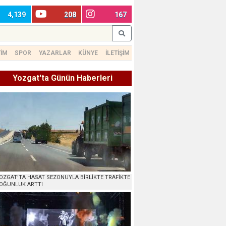
4,139
208
167
TİM
SPOR
YAZARLAR
KÜNYE
İLETİŞİM
Yozgat'ta Günün Haberleri
OZGAT’TA HASAT SEZONUYLA BİRLİKTE TRAFİKTE
OĞUNLUK ARTTI