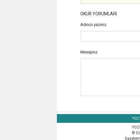
OKUR YORUMLARI
Adınızı yazınız
Mesajınız
YOZG
YOZG
© Co
Gazetemi