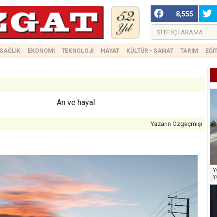
8,555
SAĞLIK
EKONOMİ
TEKNOLOJİ
HAYAT
KÜLTÜR - SANAT
TARIM
EĞİ
An ve hayal
Yazarın Özgeçmişi
Y
Y