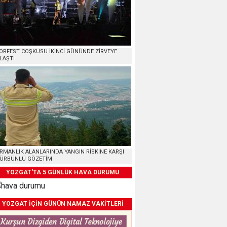
ORFEST COŞKUSU İKİNCİ GÜNÜNDE ZİRVEYE
LAŞTI
RMANLIK ALANLARINDA YANGIN RİSKİNE KARŞI
ÜRBÜNLÜ GÖZETİM
YOZGAT'TA 5 GÜNLÜK HAVA DURUMU
YOZGAT İÇİN GÜNÜN NAMAZ VAKİTLERİ