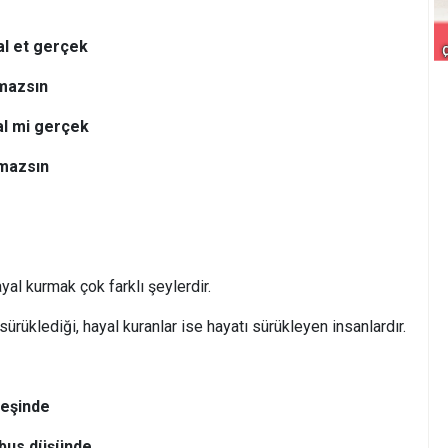
al et gerçek
amazsın
al mi gerçek
amazsın
al kurmak çok farklı şeylerdir.
ürüklediği, hayal kuranlar ise hayatı sürükleyen insanlardır.
peşinde
abus düşünde