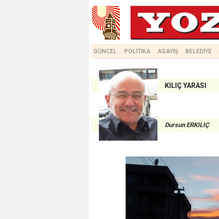
GÜNCEL
POLİTİKA
ASAYİŞ
BELEDİYE
KILIÇ YARASI
Dursun ERKILIÇ