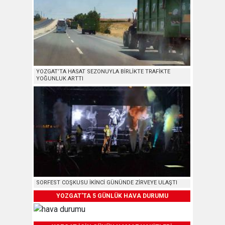
YOZGAT’TA HASAT SEZONUYLA BİRLİKTE TRAFİKTE
YOĞUNLUK ARTTI
SORFEST COŞKUSU İKİNCİ GÜNÜNDE ZİRVEYE ULAŞTI
YOZGAT'TA 5 GÜNLÜK HAVA DURUMU