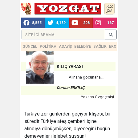
8,555
4,139
208
167
GÜNCEL
POLİTİKA
ASAYİŞ
BELEDİYE
SAĞLIK
EKONOMİ
TEKN
KILIÇ YARASI
Alınana gocunana...
Dursun ERKILIÇ
Yazarın Özgeçmişi
Türkiye zor günlerden geçiyor klişesi, bir
süredir Türkiye ateş çemberi içine
alındıya dönüşmüşken, diyeceğini bugün
demeyenler ilelebet sussun!