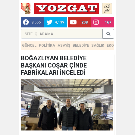
8,555
4,139
208
167
GÜNCEL
POLİTİKA
ASAYİŞ
BELEDİYE
SAĞLIK
EKONOMİ
TEKN
BOĞAZLIYAN BELEDİYE
BAŞKANI COŞAR ÇİNDE
FABRİKALARI İNCELEDİ