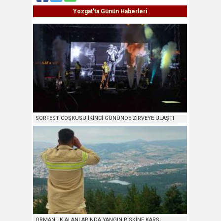
Yozgat'ta Günün Haberleri
SORFEST COŞKUSU İKİNCİ GÜNÜNDE ZİRVEYE ULAŞTI
ORMANLIK ALANLARINDA YANGIN RİSKİNE KARŞI