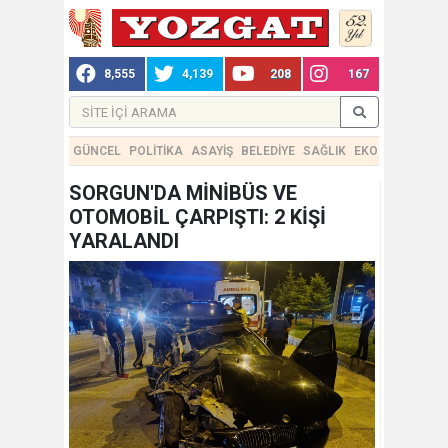
8,555
4,139
208
167
GÜNCEL
POLİTİKA
ASAYİŞ
BELEDİYE
SAĞLIK
EKONOMİ
TEKN
SORGUN'DA MİNİBÜS VE
OTOMOBİL ÇARPIŞTI: 2 KİŞİ
YARALANDI