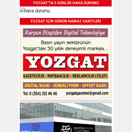
YOZGAT'TA 5 GÜNLÜK HAVA DURUMU
YOZGAT İÇİN GÜNÜN NAMAZ VAKİTLERİ