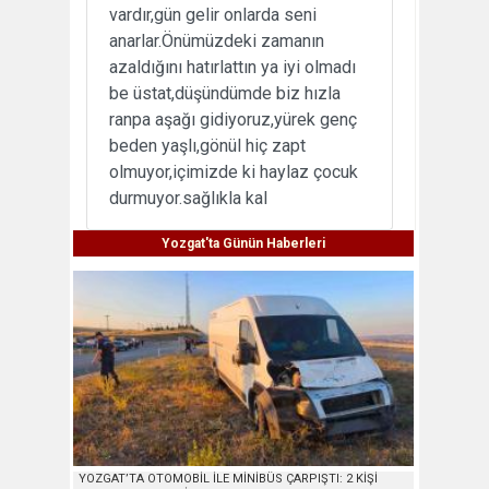
vardır,gün gelir onlarda seni
anarlar.Önümüzdeki zamanın
azaldığını hatırlattın ya iyi olmadı
be üstat,düşündümde biz hızla
ranpa aşağı gidiyoruz,yürek genç
beden yaşlı,gönül hiç zapt
olmuyor,içimizde ki haylaz çocuk
durmuyor.sağlıkla kal
Yozgat'ta Günün Haberleri
YOZGAT’TA OTOMOBİL İLE MİNİBÜS ÇARPIŞTI: 2 KİŞİ