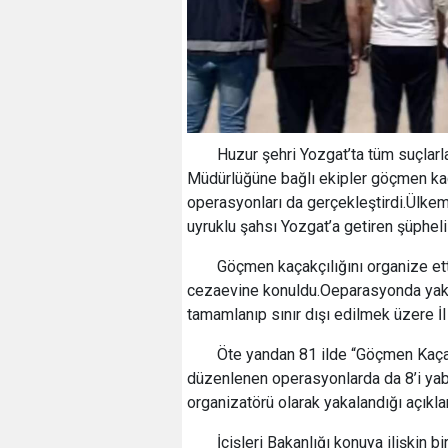
Huzur şehri Yozgat’ta tüm suçlar
Müdürlüğüne bağlı ekipler göçmen kaç
operasyonları da gerçekleştirdi.Ülkemiz
uyruklu şahsı Yozgat’a getiren şüphel
Göçmen kaçakçılığını organize et
cezaevine konuldu.Oeparasyonda yakal
tamamlanıp sınır dışı edilmek üzere İ
Öte yandan 81 ilde “Göçmen Kaçak
düzenlenen operasyonlarda da 8’i yab
organizatörü olarak yakalandığı açıkla
İçişleri Bakanlığı konuya ilişkin bi