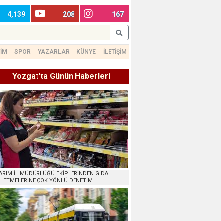
4,139
208
167
TİM
SPOR
YAZARLAR
KÜNYE
İLETİŞİM
Yozgat'ta Günün Haberleri
ARIM İL MÜDÜRLÜĞÜ EKİPLERİNDEN GIDA
ŞLETMELERİNE ÇOK YÖNLÜ DENETİM