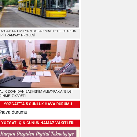
OZGAT’TA 1 MİLYON DOLAR MALİYETLİ OTOBÜS
İPİ TRAMVAY PROJESİ
ALİ ÖZKAN’DAN BAŞHEKİM ALBAYRAK’A ‘BİLGİ
DİNME’ ZİYARETİ
YOZGAT'TA 5 GÜNLÜK HAVA DURUMU
YOZGAT İÇİN GÜNÜN NAMAZ VAKİTLERİ