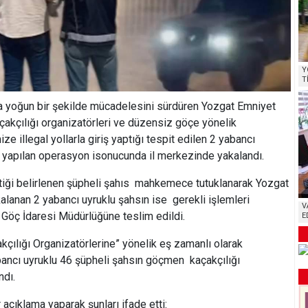
Y
T
la yoğun bir şekilde mücadelesini sürdüren Yozgat Emniyet
akçılığı organizatörleri ve düzensiz göçe yönelik
e illegal yollarla giriş yaptığı tespit edilen 2 yabancı
i yapılan operasyon isonucunda il merkezinde yakalandı.
tiği belirlenen şüpheli şahıs mahkemece tutuklanarak Yozgat
anan 2 yabancı uyruklu şahsın ise gerekli işlemleri
V
l Göç İdaresi Müdürlüğüne teslim edildi.
E
çılığı Organizatörlerine” yönelik eş zamanlı olarak
ancı uyruklu 46 şüpheli şahsın göçmen kaçakçılığı
ndı.
r açıklama yaparak şunları ifade etti: