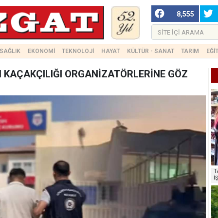
8,555
SAĞLIK
EKONOMİ
TEKNOLOJİ
HAYAT
KÜLTÜR - SANAT
TARIM
EĞİ
 KAÇAKÇILIĞI ORGANİZATÖRLERİNE GÖZ
T
İ