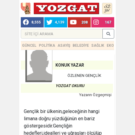
8,555
4,139
208
167
GÜNCEL
POLİTİKA
ASAYİŞ
BELEDİYE
SAĞLIK
EKONOMİ
TEKN
KONUK YAZAR
ÖZLENEN GENÇLİK
YOZGAT OKURU
Yazarın Özgeçmişi
Gençlik bir ülkenin,geleceğinin hangi
limana doğru yüzdüğünün en bariz
göstergesidir.Gençliğin
hedefleri,idealleri ve uğraşları ölçülüp