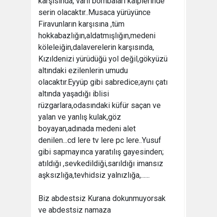
karşısında, varil bombaları kalplerinde
serin olacaktır..Musaca yürüyünce
Firavunların karşısına ,tüm
hokkabazlığın,aldatmışlığın,medeni
köleleiğin,dalaverelerin karşısında,
Kızıldenizi yürüdüğü yol değil,gökyüzü
altındaki ezilenlerin umudu
olacaktır.Eyyüp gibi sabredice;aynı çatı
altında yaşadığı iblisi
rüzgarlara,odasındaki küfür saçan ve
yalan ve yanlış kulak,göz
boyayan,adınada medeni alet
denilen...cd lere tv lere pc lere..Yusuf
gibi sapmayınca yaratılış gayesinden;
atıldığı ,sevkedildiği,sarıldığı imansız
aşksızlığa,tevhidsiz yalnızlığa,......
Biz abdestsiz Kurana dokunmuyorsak
ve abdestsiz namaza