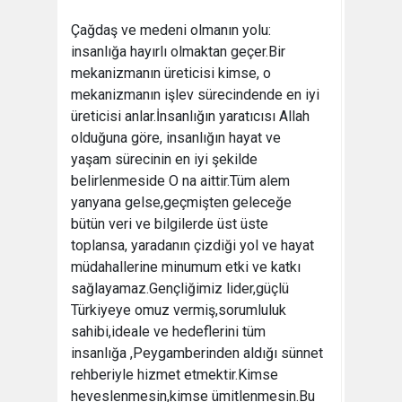
Çağdaş ve medeni olmanın yolu:
insanlığa hayırlı olmaktan geçer.Bir
mekanizmanın üreticisi kimse, o
mekanizmanın işlev sürecindende en iyi
üreticisi anlar.İnsanlığın yaratıcısı Allah
olduğuna göre, insanlığın hayat ve
yaşam sürecinin en iyi şekilde
belirlenmeside O na aittir.Tüm alem
yanyana gelse,geçmişten geleceğe
bütün veri ve bilgilerde üst üste
toplansa, yaradanın çizdiği yol ve hayat
müdahallerine minumum etki ve katkı
sağlayamaz.Gençliğimiz lider,güçlü
Türkiyeye omuz vermiş,sorumluluk
sahibi,ideale ve hedeflerini tüm
insanlığa ,Peygamberinden aldığı sünnet
rehberiyle hizmet etmektir.Kimse
heveslenmesin,kimse ümitlenmesin.Bu