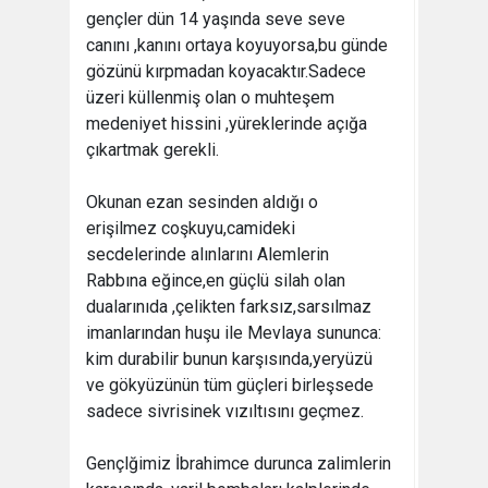
gençler dün 14 yaşında seve seve
canını ,kanını ortaya koyuyorsa,bu günde
gözünü kırpmadan koyacaktır.Sadece
üzeri küllenmiş olan o muhteşem
medeniyet hissini ,yüreklerinde açığa
çıkartmak gerekli.
Okunan ezan sesinden aldığı o
erişilmez coşkuyu,camideki
secdelerinde alınlarını Alemlerin
Rabbına eğince,en güçlü silah olan
dualarınıda ,çelikten farksız,sarsılmaz
imanlarından huşu ile Mevlaya sununca:
kim durabilir bunun karşısında,yeryüzü
ve gökyüzünün tüm güçleri birleşsede
sadece sivrisinek vızıltısını geçmez.
Gençlğimiz İbrahimce durunca zalimlerin