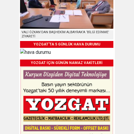
VALİ ÖZKAN’DAN BAŞHEKİM ALBAYRAK’A ‘BİLGİ EDİNME’
ZİYARETİ
YOZGAT'TA 5 GÜNLÜK HAVA DURUMU
YOZGAT İÇİN GÜNÜN NAMAZ VAKİTLERİ