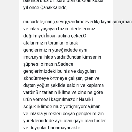
bakınca kısa bir süre olan doksan küsür
yıl önce Çanakkalede;
mücadele,inanç,sevgi,yardımseverlik,dayanışma,iman
ve ihlas yaşayan bizim dedelerimiz
değilmiydi.İnsan aslına çeker.O
atalarımızın torunları olarak
gençlerimizin yüreğindede aynı
iman,aynı ihlas vardır.Bundan kimsenin
şüphesi olmasın.Sadece
gençlerimizdeki bu his ve duyguları
söndürmeye örtmeye çalışan,içten ve
dıştan yoğun şekilde saldırı ve kaplama
vardır.Bir tarlanın iklime ve cinsine göre
ürün vermesi kaçınılmazdır.Nasılki
soğuk iklimde muz yetişmiyorsa,iman
ve ihlasla yürekleri coşan gençlerimizin
yüreklerindede ayrı olan gayrı olan hisler
ve duygular barınmayacaktır.