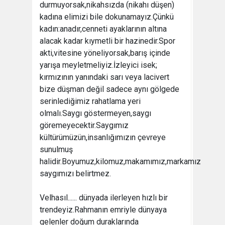
durmuyorsak,nikahsızda (nikahı düşen)
kadına elimizi bile dokunamayız.Çünkü
kadın:anadır,cenneti ayaklarının altına
alacak kadar kıymetli bir hazinedir.Spor
akti,vitesine yöneliyorsak,barış içinde
yarışa meyletmeliyiz.İzleyici isek;
kırmızının yanındaki sarı veya lacivert
bize düşman değil sadece aynı gölgede
serinlediğimiz rahatlama yeri
olmalı.Saygı göstermeyen,saygı
göremeyecektir.Saygımız
kültürümüzün,insanlığımızın çevreye
sunulmuş
halidir.Boyumuz,kilomuz,makamımız,markamız
saygımızı belirtmez.
Velhasıl...... dünyada ilerleyen hızlı bir
trendeyiz.Rahmanın emriyle dünyaya
gelenler doğum duraklarında