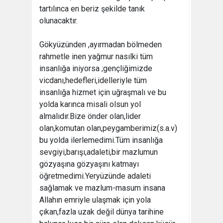
tartılınca en beriz şekilde tanık
olunacaktır.
Gökyüzünden ,ayırmadan bölmeden
rahmetle inen yağmur nasılki tüm
insanlığa iniyorsa ;gençliğimizde
vicdanı,hedefleri,idelleriyle tüm
insanlığa hizmet için uğraşmalı ve bu
yolda karınca misali olsun yol
almalıdır.Bize önder olan,lider
olan,komutan olan,peygamberimiz(s.a.v)
bu yolda ilerlemedimi.Tüm insanlığa
sevgiyi,barışı,adaleti,bir mazlumun
gözyaşına gözyaşını katmayı
öğretmedimi.Yeryüzünde adaleti
sağlamak ve mazlum-masum insana
Allahın emriyle ulaşmak için yola
çıkan,fazla uzak değil dünya tarihine