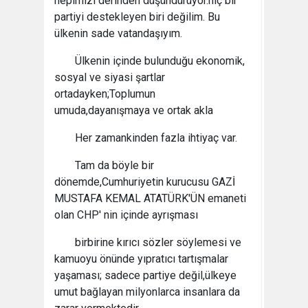
hepimizi derinden düşündürüyor.hiç bir
partiyi destekleyen biri değilim. Bu
ülkenin sade vatandaşıyım.
Ülkenin içinde bulunduğu ekonomik,
sosyal ve siyasi şartlar
ortadayken;Toplumun
umuda,dayanışmaya ve ortak akla
Her zamankinden fazla ihtiyaç var.
Tam da böyle bir
dönemde,Cumhuriyetin kurucusu GAZİ
MUSTAFA KEMAL ATATÜRK'ÜN emaneti
olan CHP' nin içinde ayrışması
birbirine kırıcı sözler söylemesi ve
kamuoyu önünde yıpratıcı tartışmalar
yaşaması; sadece partiye değil,ülkeye
umut bağlayan milyonlarca insanlara da