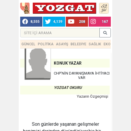
8,555
4,139
208
167
GÜNCEL
POLİTİKA
ASAYİŞ
BELEDİYE
SAĞLIK
EKONOMİ
TEKN
KONUK YAZAR
CHP'NİN DAYANIŞMAYA İHTİYACI
VAR
YOZGAT OKURU
Yazarın Özgeçmişi
Son günlerde yaşanan gelişmeler