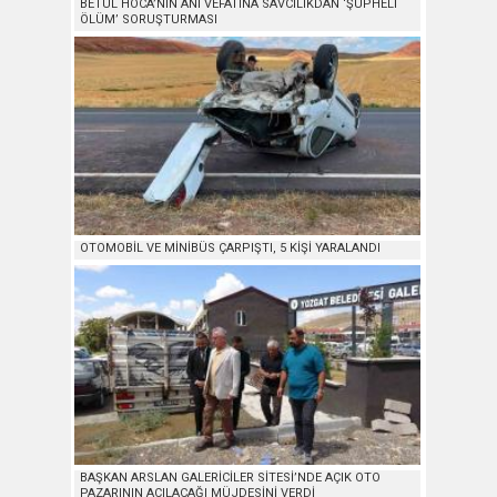
BETÜL HOCA’NIN ANİ VEFATINA SAVCILIKDAN ‘ŞÜPHELİ
ÖLÜM’ SORUŞTURMASI
OTOMOBİL VE MİNİBÜS ÇARPIŞTI, 5 KİŞİ YARALANDI
BAŞKAN ARSLAN GALERİCİLER SİTESİ’NDE AÇIK OTO
PAZARININ AÇILACAĞI MÜJDESİNİ VERDİ