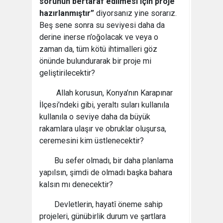
sorunun bertaraf edilmesi için proje
hazırlanmıştır”
diyorsanız yine sorarız.
Beş sene sonra su seviyesi daha da
derine inerse n’oğolacak ve veya o
zaman da, tüm kötü ihtimalleri göz
önünde bulundurarak bir proje mi
geliştirilecektir?
Allah korusun, Konya’nın Karapınar
İlçesi’ndeki gibi, yeraltı suları kullanıla
kullanıla o seviye daha da büyük
rakamlara ulaşır ve obruklar oluşursa,
ceremesini kim üstlenecektir?
Bu sefer olmadı, bir daha planlama
yapılsın, şimdi de olmadı başka bahara
kalsın mı denecektir?
Devletlerin, hayatî öneme sahip
projeleri, günübirlik durum ve şartlara