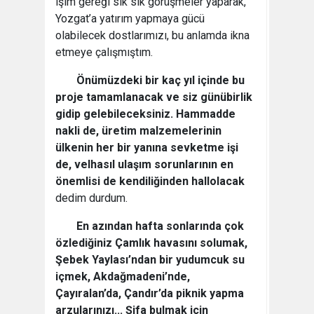
işim gereği sık sık görüşmeler yaparak,
Yozgat’a yatırım yapmaya gücü
olabilecek dostlarımızı, bu anlamda ikna
etmeye çalışmıştım.
Önümüzdeki bir kaç yıl içinde bu
proje tamamlanacak ve siz günübirlik
gidip gelebileceksiniz. Hammadde
nakli de, üretim malzemelerinin
ülkenin her bir yanına sevketme işi
de, velhasıl ulaşım sorunlarının en
önemlisi de kendiliğinden hallolacak
dedim durdum.
En azından hafta sonlarında çok
özlediğiniz Çamlık havasını solumak,
Şebek Yaylası’ndan bir yudumcuk su
içmek, Akdağmadeni’nde,
Çayıralan’da, Çandır’da piknik yapma
arzularınızı... Şifa bulmak için