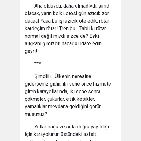
Aha olduydu, daha olmadıydı, şimdi
olacak, yarın belki, etesi gün azıcık zor
daaaa! Yaaa bu işi azıcık öteledik, rötar
kardeşim rötar! Tren bu... Tabii ki rötar
normal değil miydi sizce de? Eski
alışkanlığımızdır hacağbi idare edin
gayri!
***
Şimdiiii... Ülkenin neresine
giderseniz gidin, iki sene önce hizmete
giren karayollarında, iki sene sonra
çökmeler, çukurlar, esik kesikler,
yamalıklar meydana geldiğini görür
müsünüz?
Yollar sağa ve sola doğru yayıldığı
için karayolunun üstündeki asfalt