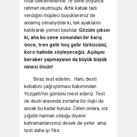
rötar beklemelerine 16 sene boyunca
rahmet okutmuştu. Artık kabak tadı
verdiğini müjdeci büyüklerimiz de
anlamış olmalıydılar ki, tek ayaklarını
kaldırarak yemini bastılar.
Gözüm çıksın
ki, aha bu sene sonundan bir karış
önce, tren gelir hoş gelir türküsünü,
koro halinde söyleyeceğiz. Açılışını
beraber yapmayanın da büyük büyük
ninesi ölsün!
Biraz test edelim... Hani, desti
kebabını çağrıştırması bakımından
Yozgatlı’nın gönlünü mest ederiz. Test
ile desti arasında zorlama bir ilişki de
ancak bu kadar kurulur. Zaten onlara, siz
yiğidin harman olduğu diyarın
kahramanlarısınız desek de yeter ama
test daha iyi fikir...