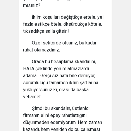
mısınız?
İklim koşulları değiştikçe ertele, yel
fazla estikçe ötele, öksürdükçe kôtele,
tıksırdıkça salla gitsin!
Özel sektörde olsanız, bu kadar
rahat olamazdınız.
Orada bu hesaplama skandalını,
HATA şeklinde yorumlatmazlardı
adama... Gerçi siz hata bile demiyor,
sorumluluğu tamamen iklim şartlarına
yüklüyorsunuz ki, orası da başka
vehamet...
Şimdi bu skandalın, üstlenici
firmanın elini epey rahatlattığını
düşünmeden edemiyorum. Hem zaman
kazandı, hem yeniden dolgu çalışması