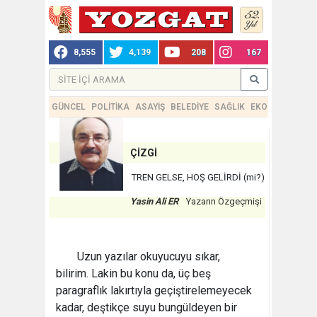
8,555
4,139
208
167
GÜNCEL
POLİTİKA
ASAYİŞ
BELEDİYE
SAĞLIK
EKONOMİ
TEKN
ÇİZGİ
TREN GELSE, HOŞ GELİRDİ (mi?)
Yasin Ali ER
Yazarın Özgeçmişi
Uzun yazılar okuyucuyu sıkar,
bilirim. Lakin bu konu da, üç beş
paragraflık lakırtıyla geçiştirelemeyecek
kadar, deştikçe suyu bungüldeyen bir