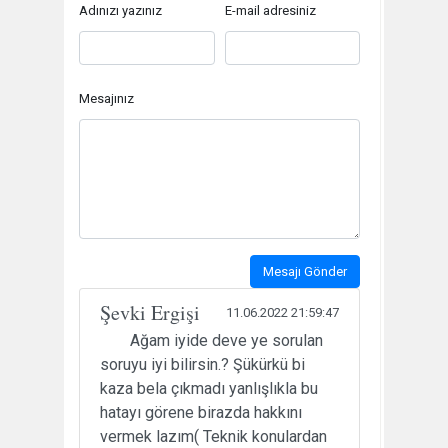
Adınızı yazınız
E-mail adresiniz
Mesajınız
Mesajı Gönder
Şevki Ergişi
11.06.2022 21:59:47
Ağam iyide deve ye sorulan
soruyu iyi bilirsin.? Şükürkü bi
kaza bela çıkmadı yanlışlıkla bu
hatayı görene birazda hakkını
vermek lazım( Teknik konulardan