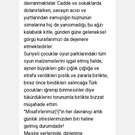
davranmaktalar. Cadde ve sokaklarda
dolanırlarken; savaşın acısı ve
yurtlarından ıramışlığın hüznünün
simalarına hiç de yansımadığı, bu ağzı
kalabalık kitle, günden güne geleneksel
görgü kurallarımızı da dejenere
etmektedirler.
Suriyeli çocuklar oyun parklarındaki tüm
oyun malzemelerini işgal etmiş halde,
aynen büyükleri gibi çığlık çığlığa ve
etrafa verdikleri pislik ve zararla birlikte,
biraz önce bindikleri salıncağa Türk
çocukları iğrenip binmesinler diye
tükürdüklerini torunumla birlikte bizzat
müşahade ettim.
"Misafirlerimiz(!)"in her davranışı artık
günlük streslerimizden biri haline
gelmiş durumdadır!
Mesire yerlerinde, dinlenme