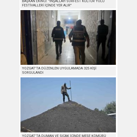
BAŞKAN EKİNCİ: "İNŞALLAH SORFEST KÜLTÜR YOLU
FESTİVALLERİ İÇİNDE YER ALIR"
YOZGAT’TA DÜZENLEN UYGULAMADA 325 KİŞİ
SORGULANDI
YOZGAT’TA DUMAN VE SICAK İÇİNDE MEŞE KÖMÜRÜ