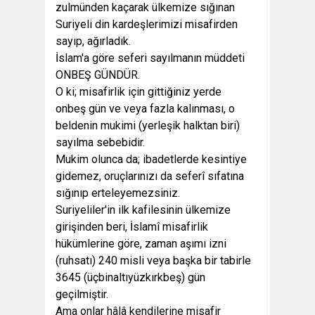
zulmünden kaçarak ülkemize sığınan
Suriyeli din kardeşlerimizi misafirden
sayıp, ağırladık.
İslam'a göre seferi sayılmanın müddeti
ONBEŞ GÜNDÜR.
O ki; misafirlik için gittiğiniz yerde
onbeş gün ve veya fazla kalınması, o
beldenin mukimi (yerleşik halktan biri)
sayılma sebebidir.
Mukim olunca da; ibadetlerde kesintiye
gidemez, oruçlarınızı da seferî sıfatına
sığınıp erteleyemezsiniz.
Suriyeliler'in ilk kafilesinin ülkemize
girişinden beri, İslamî misafirlik
hükümlerine göre, zaman aşımı izni
(ruhsatı) 240 misli veya başka bir tabirle
3645 (üçbinaltıyüzkırkbeş) gün
geçilmiştir.
Ama onlar hâlâ kendilerine misafir