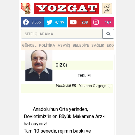
8,555
4,139
208
167
GÜNCEL
POLİTİKA
ASAYİŞ
BELEDİYE
SAĞLIK
EKONOMİ
TEKN
ÇİZGİ
TEKLİF!
Yasin Ali ER
Yazarın Özgeçmişi
Anadolu'nun Orta yerinden,
Devletimiz'in en Büyük Makamına Arz-ı
hal sayınız!
Tam 10 senedir, rejimin baskı ve