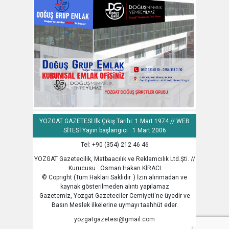
YOZGAT GAZETESİ İlk Çıkış Tarihi: 1 Mart 1974 // WEB
SİTESİ Yayın başlangıcı : 1 Mart 2006
Tel: +90 (354) 212 46 46
YOZGAT Gazetecilik, Matbaacılık ve Reklamcılık Ltd.Şti. //
Kurucusu : Osman Hakan KİRACI
© Copright (Tüm Hakları Saklıdır. ) İzin alınmadan ve
kaynak gösterilmeden alıntı yapılamaz
Gazetemiz, Yozgat Gazeteciler Cemiyeti'ne üyedir ve
Basın Meslek ilkelerine uymayı taahhüt eder.
yozgatgazetesi@gmail.com