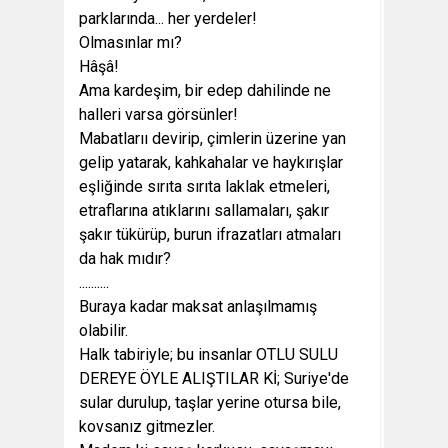
parklarında... her yerdeler!
Olmasınlar mı?
Hâşâ!
Ama kardeşim, bir edep dahilinde ne
halleri varsa görsünler!
Mabatlarıı devirip, çimlerin üzerine yan
gelip yatarak, kahkahalar ve haykırışlar
eşliğinde sırıta sırıta laklak etmeleri,
etraflarına atıklarını sallamaları, şakır
şakır tükürüp, burun ifrazatları atmaları
da hak mıdır?
..........
Buraya kadar maksat anlaşılmamış
olabilir.
Halk tabiriyle; bu insanlar OTLU SULU
DEREYE ÖYLE ALIŞTILAR Kİ; Suriye'de
sular durulup, taşlar yerine otursa bile,
kovsanız gitmezler.