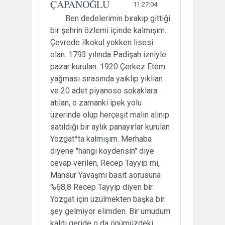
ÇAPANOĞLU
11:27:04
Ben dedelerimin bırakıp gittiği
bir şehrin özlemi içinde kalmışım.
Çevrede ilkokul yokken lisesi
olan. 1793 yılında Padişah izniyle
pazar kurulan. 1920 Çerkez Etem
yağması sırasında yaıklıp yıklıan
ve 20 adet piyanoso sokaklara
atılan, o zamanki ipek yolu
üzerinde olup herçeşit malın alınıp
satıldığı bir aylık panayırlar kurulan
Yozgat^ta kalmışım. Merhaba
diyene "hangi koydensin" diye
cevap verilen, Recep Tayyip mi,
Mansur Yavaşmı basit sorusuna
%68,8 Recep Tayyip diyen bir
Yozgat için üzülmekten başka bir
şey gelmiyor elimden. Bir umudum
kaldı geride o da önümüzdeki