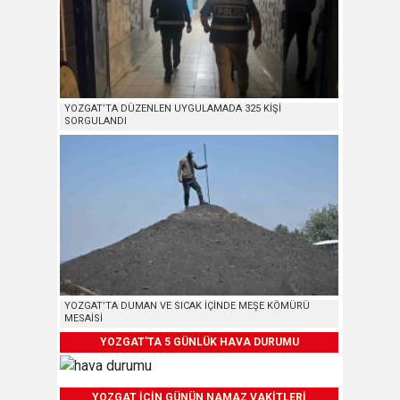
YOZGAT’TA DÜZENLEN UYGULAMADA 325 KİŞİ
SORGULANDI
YOZGAT’TA DUMAN VE SICAK İÇİNDE MEŞE KÖMÜRÜ
MESAİSİ
YOZGAT'TA 5 GÜNLÜK HAVA DURUMU
YOZGAT İÇİN GÜNÜN NAMAZ VAKİTLERİ