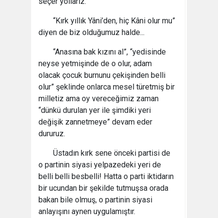
seçer yollarız.
“Kırk yıllık Yâni’den, hiç Kâni olur mu”
diyen de biz olduğumuz halde...
“Anasına bak kızını al”, “yedisinde
neyse yetmişinde de o olur, adam
olacak çocuk burnunu çekişinden belli
olur” şeklinde onlarca mesel türetmiş bir
milletiz ama oy vereceğimiz zaman
“dünkü durulan yer ile şimdiki yeri
değişik zannetmeye” devam eder
dururuz.
Üstadın kırk sene önceki partisi de
o partinin siyasi yelpazedeki yeri de
belli belli besbelli! Hatta o parti iktidarın
bir ucundan bir şekilde tutmuşsa orada
bakan bile olmuş, o partinin siyasi
anlayışını aynen uygulamıştır.