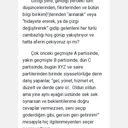
Gittiği yere, geldiği yerdeki tüm
düşüncelerinden, fikirlerinden ve bütün
bilgi birikim(!)lerinden “arınarak” veya
“hidayete ererek, ya da çizgi
değiştirerek” gidip gelenlere her türlü
cambazlığı hoş görüp yakıştırıyor ve
hatta aferin çekiyoruz iyi mi?
Çok önceki geçmişte A partisinde,
yakın geçmişte B partisinde, dün C
partisinde, bugün XYZ ve saire
partilerinden birinde siyasetörlüğe derin
dalış yapanlar, “gel, yönet, hizmet et,
düzelt ve derde çare ol... Oldun oldun
ama yine aynı ayağın üstünde sek sek
oynarsan ve beklentilerime doğru
cevaplar vermezsen, seni seçip
göderdiğim gibi, gerisin geri getiririm!”
mesajıyla hiç ilgilenmeyenleri seçer