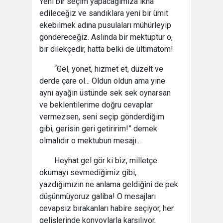
Yeni bir seçim yapacağımıza ikna
edileceğiz ve sandıklara yeni bir ümit
ekebilmek adına pusulaları mühürleyip
göndereceğiz. Aslında bir mektuptur o,
bir dilekçedir, hatta belki de ültimatom!
“Gel, yönet, hizmet et, düzelt ve
derde çare ol... Oldun oldun ama yine
aynı ayağın üstünde sek sek oynarsan
ve beklentilerime doğru cevaplar
vermezsen, seni seçip gönderdiğim
gibi, gerisin geri getiririm!” demek
olmalıdır o mektubun mesajı...
Heyhat gel gör ki biz, milletçe
okumayı sevmediğimiz gibi,
yazdığımızın ne anlama geldiğini de pek
düşünmüyoruz galiba! O mesajları
cevapsız bırakanları habire seçiyor, her
gelişlerinde konvoylarla karşılıyor,