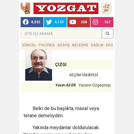
8,555
4,139
208
167
GÜNCEL
POLİTİKA
ASAYİŞ
BELEDİYE
SAĞLIK
EKONOMİ
TEKN
ÇİZGİ
SEÇİM HİKÂYESİ
Yasin Ali ER
Yazarın Özgeçmişi
Belki de bu başlıkta, masal veya
terane demeliydim.
Yakında meydanlar doldurulacak.