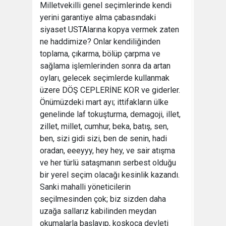
Milletvekilli genel seçimlerinde kendi
yerini garantiye alma çabasındaki
siyaset USTAlarına kopya vermek zaten
ne haddimize? Onlar kendiliğinden
toplama, çıkarma, bölüp çarpma ve
sağlama işlemlerinden sonra da artan
oyları, gelecek seçimlerde kullanmak
üzere DÖŞ CEPLERİNE KOR ve giderler.
Önümüzdeki mart ayı; ittifakların ülke
genelinde laf tokuşturma, demagoji, illet,
zillet, millet, cumhur, beka, batış, sen,
ben, sizi gidi sizi, ben de senin, hadi
oradan, eeeyyy, hey hey, ve sair atışma
ve her türlü sataşmanın serbest olduğu
bir yerel seçim olacağı kesinlik kazandı.
Sanki mahalli yöneticilerin
seçilmesinden çok; biz sizden daha
uzağa sallarız kabilinden meydan
okumalarla başlayıp, koskoca devleti