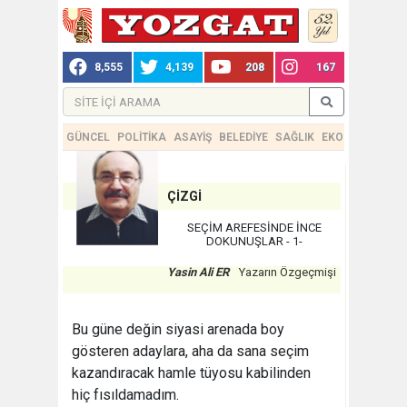
8,555
4,139
208
167
GÜNCEL
POLİTİKA
ASAYİŞ
BELEDİYE
SAĞLIK
EKONOMİ
TEKN
ÇİZGİ
SEÇİM AREFESİNDE İNCE
DOKUNUŞLAR - 1-
Yasin Ali ER
Yazarın Özgeçmişi
Bu güne değin siyasi arenada boy
gösteren adaylara, aha da sana seçim
kazandıracak hamle tüyosu kabilinden
hiç fısıldamadım.