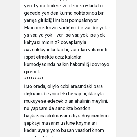
yerel yöneticilere verilecek oylarla bir
gecede yeniden kurma noktasında bir
yarışa girildiği intibaı pompalanıyor.
Ekonomik krizin varlığını; bir var, bir yok -
ya var, ya yok - var ise var, yok ise yok
kâhyası mısınız? cevaplarıyla
savsaklayanlar kadar, var olan vahameti
ispat etmekte aciz kalanlar
komedyasında halkın hakemliği devreye
girecek.
*********
İşte orada, eliyle cebi arasındaki para
ilişkisini; beynindeki hesap açıklarıyla
mukayese edecek olan ahalinin meylini,
ne yapsam da sandıkta benden
başkasına akıtmasam diye düşünenlerin,
şapkayı masanın üstüne koymaları
kadar; ayağı yere basan vaatleri önem