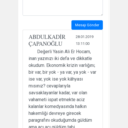
Mesajı Gönder
ABDULKADİR
28.01.2019
ÇAPANOĞLU
13:11:00
Değerli Yasin Ali Er Hocam,
inan yazınızı iki defa ve dikkatle
okudum. Ekonomik krizin varlığını;
bir var, bir yok - ya var, ya yok - var
ise var, yok ise yok kâhyası
mısınız? cevaplarıyla
savsaklayanlar kadar, var olan
vahameti ispat etmekte aciz
kalanlar komedyasında halkın
hakemliği devreye girecek
paragrafını okuduğumda güldüm
ama acı acı güldüm tabi.