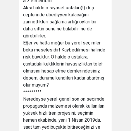
arz etmektedir.
Aksi halde o siyaset ustaları(!) döş
ceplerinde ebediyyen kalacağını
zannettikleri sağlama artığı oyları bir
daha sittin sene ne bulabilir, ne de
görebilirler.
Eğer ve hatta meğer bu yerel seçimler
beka meselesidir! Kaybedilmesi halinde
risk büyüktür. O halde o ustalara,
çantadaki kekliklerin havasızlıktan telef
olmasını hesap etme demlerindesiniz
desem; durumu kendileri kadar abartmış
olur muyum?
*********
Neredeyse yerel-genel son on seçimde
propaganda malzemesi olarak kullanılan
yüksek hızlı tren projesini; seçimin
hemen akabinde, yani 1 Nisan 2019da,
saat tam yedibuçukta bitireceğinizi ve