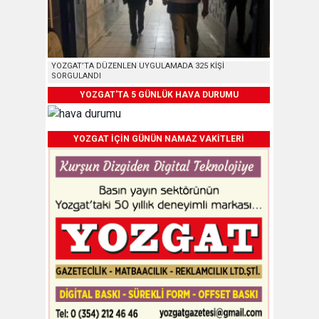
YOZGAT’TA DÜZENLEN UYGULAMADA 325 KİŞİ
SORGULANDI
YOZGAT'TA 5 GÜNLÜK HAVA DURUMU
YOZGAT İÇİN GÜNÜN NAMAZ VAKİTLERİ