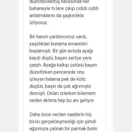
düzeltecekmiş havasında her
bahaneyle tv.lere çıkıp cididi ciddi
anlatmalarını da şaşkınlıkla
izliyoruz.
Bir hanım yardımcımız vardı,
yaşlılıktan bunama emareleri
başlamıştı. Bir gün avluda ayağı
kaydı düştü, başını sertçe yere
çarptı. Ayağa kalkıp üstünü başını
düzeltirken pencerede onu
izleyen halama pek de kötü
düştün, başın da çok ağrımıştır
demişti. Onları izlerken bilemem
neden aklıma hep bu anı geliyor.
Daha önce verilen vaatlerin hiç
birisi gerçekleşmediği için şimdi
ağzımıza çalınan bir parmak balın