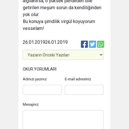
algılanırsa; o yüksek perdeden dile
getirilen meşum sorun da kendiliğinden
yok olur.
Bu konuya şimdilik virgül koyuyorum
vesselam!
26.01.2019
26.01.2019
OKUR YORUMLARI
Adınızı yazınız
E-mail adresiniz
Mesajınız