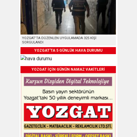
YOZGAT’TA DÜZENLEN UYGULAMADA 325 KİŞİ
SORGULANDI
YOZGAT'TA 5 GÜNLÜK HAVA DURUMU
YOZGAT İÇİN GÜNÜN NAMAZ VAKİTLERİ