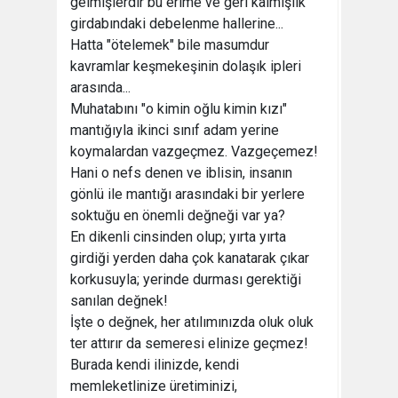
gelmişlerdir bu erime ve geri kalmışlık
girdabındaki debelenme hallerine...
Hatta "ötelemek" bile masumdur
kavramlar keşmekeşinin dolaşık ipleri
arasında...
Muhatabını "o kimin oğlu kimin kızı"
mantığıyla ikinci sınıf adam yerine
koymalardan vazgeçmez. Vazgeçemez!
Hani o nefs denen ve iblisin, insanın
gönlü ile mantığı arasındaki bir yerlere
soktuğu en önemli değneği var ya?
En dikenli cinsinden olup; yırta yırta
girdiği yerden daha çok kanatarak çıkar
korkusuyla; yerinde durması gerektiği
sanılan değnek!
İşte o değnek, her atılımınızda oluk oluk
ter attırır da semeresi elinize geçmez!
Burada kendi ilinizde, kendi
memleketlinize üretiminizi,