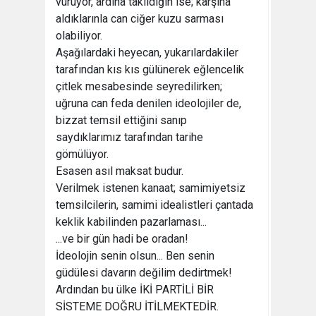
vuruyor, ardına takıldığın ise; karşına
aldıklarınla can ciğer kuzu sarması
olabiliyor.
Aşağılardaki heyecan, yukarılardakiler
tarafından kıs kıs gülünerek eğlencelik
çitlek mesabesinde seyredilirken;
uğruna can feda denilen ideolojiler de,
bizzat temsil ettiğini sanıp
saydıklarımız tarafından tarihe
gömülüyor.
Esasen asıl maksat budur.
Verilmek istenen kanaat; samimiyetsiz
temsilcilerin, samimi idealistleri çantada
keklik kabilinden pazarlaması...
...ve bir gün hadi be oradan!
İdeolojin senin olsun... Ben senin
güdülesi davarın değilim dedirtmek!
Ardından bu ülke İKİ PARTİLİ BİR
SİSTEME DOĞRU İTİLMEKTEDİR.