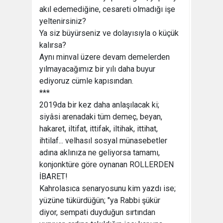
akıl edemediğine, cesareti olmadığı işe
yeltenirsiniz?
Ya siz büyürseniz ve dolayısıyla o küçük
kalırsa?
Aynı minval üzere devam demelerden
yılmayacağımız bir yılı daha buyur
ediyoruz cümle kapısından.
***
2019da bir kez daha anlaşılacak ki;
siyâsi arenadaki tüm demeç, beyan,
hakaret, iltifat, ittifak, iltihak, ittihat,
ihtilaf... velhasıl sosyal münasebetler
adına aklınıza ne geliyorsa tamamı,
konjonktüre göre oynanan ROLLERDEN
İBARET!
Kahrolasıca senaryosunu kim yazdı ise;
yüzüne tükürdüğün; "ya Rabbi şükür
diyor, sempati duyduğun sırtından