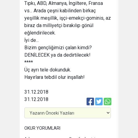
Tıpkı, ABD, Almanya, İngiltere, Fransa
vs... Arada çeşni kabilinden birkaç
yeşillik meşillik, işçi-emekçi-gominis, az
biraz da milliyetçi bırakılıp gönül
eğlendirilecek.
İyi de...
Bizim gençliğimizi çalan kimdi?
DENİLECEK ya da dedirtilecek!
****
Üç ayrı tele dokunduk.
Hayırlara tebdil olur inşallah!
31.12.2018
31.12.2018
OKUR YORUMLARI