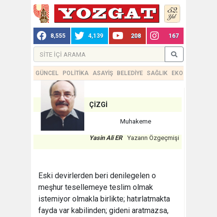
8,555
4,139
208
167
GÜNCEL
POLİTİKA
ASAYİŞ
BELEDİYE
SAĞLIK
EKONOMİ
TEKN
ÇİZGİ
Muhakeme
Yasin Ali ER
Yazarın Özgeçmişi
Eski devirlerden beri denilegelen o
meşhur tesellemeye teslim olmak
istemiyor olmakla birlikte; hatırlatmakta
fayda var kabilinden; gideni aratmazsa,