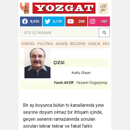
8,555
4,139
208
167
GÜNCEL
POLİTİKA
ASAYİŞ
BELEDİYE
SAĞLIK
EKONOMİ
TEKN
ÇİZGİ
Kutlu Olsun
Yasin Ali ER
Yazarın Özgeçmişi
Bir ay boyunca bütün tv kanallarında yine
seyrine doyum olmaz bir ihtişam içinde,
geçen senenin ramazanında sorulan
soruları tekrar tekrar ve fakat farklı