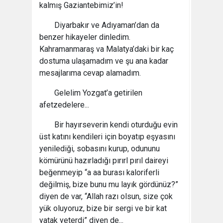
kalmış Gaziantebimiz’in!
Diyarbakır ve Adıyaman’dan da
benzer hikayeler dinledim.
Kahramanmaraş va Malatya’daki bir kaç
dostuma ulaşamadım ve şu ana kadar
mesajlarıma cevap alamadım.
Gelelim Yozgat’a getirilen
afetzedelere...
Bir hayırseverin kendi oturduğu evin
üst katını kendileri için boyatıp eşyasını
yenilediği, sobasını kurup, odununu
kömürünü hazırladığı pırırl pırıl daireyi
beğenmeyip “a aa burası kaloriferli
değilmiş, bize bunu mu layık gördünüz?”
diyen de var, “Allah razı olsun, size çok
yük oluyoruz, bize bir sergi ve bir kat
yatak yeterdi” diyen de...