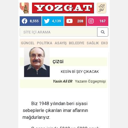
8,555
4,139
208
167
GÜNCEL
POLİTİKA
ASAYİŞ
BELEDİYE
SAĞLIK
EKONOMİ
TEKN
ÇİZGİ
KESİN Bİ ŞEY ÇIKACAK
Yasin Ali ER
Yazarın Özgeçmişi
Biz 1948 yılından beri siyasi
sebeplerle çıkarılan imar aflarının
mağdurlarıyız.