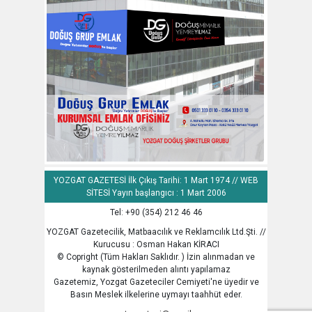
YOZGAT GAZETESİ İlk Çıkış Tarihi: 1 Mart 1974 // WEB
SİTESİ Yayın başlangıcı : 1 Mart 2006
Tel: +90 (354) 212 46 46
YOZGAT Gazetecilik, Matbaacılık ve Reklamcılık Ltd.Şti. //
Kurucusu : Osman Hakan KİRACI
© Copright (Tüm Hakları Saklıdır. ) İzin alınmadan ve
kaynak gösterilmeden alıntı yapılamaz
Gazetemiz, Yozgat Gazeteciler Cemiyeti'ne üyedir ve
Basın Meslek ilkelerine uymayı taahhüt eder.