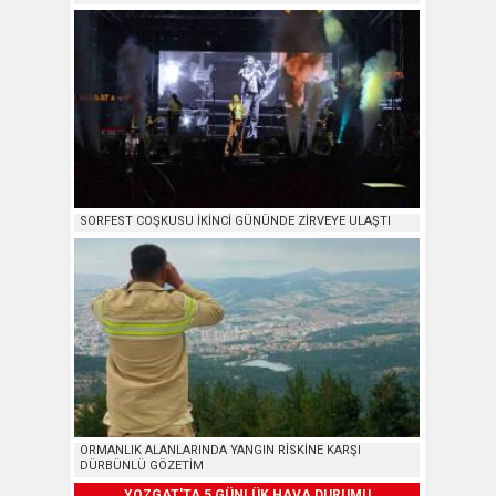
SORFEST COŞKUSU İKİNCİ GÜNÜNDE ZİRVEYE ULAŞTI
ORMANLIK ALANLARINDA YANGIN RİSKİNE KARŞI
DÜRBÜNLÜ GÖZETİM
YOZGAT'TA 5 GÜNLÜK HAVA DURUMU