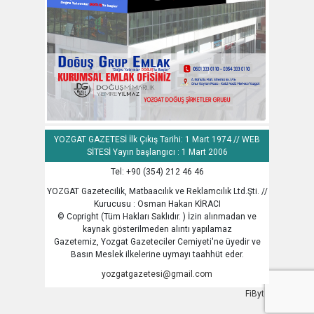
YOZGAT GAZETESİ İlk Çıkış Tarihi: 1 Mart 1974 // WEB
SİTESİ Yayın başlangıcı : 1 Mart 2006
Tel: +90 (354) 212 46 46
YOZGAT Gazetecilik, Matbaacılık ve Reklamcılık Ltd.Şti. //
Kurucusu : Osman Hakan KİRACI
© Copright (Tüm Hakları Saklıdır. ) İzin alınmadan ve
kaynak gösterilmeden alıntı yapılamaz
Gazetemiz, Yozgat Gazeteciler Cemiyeti'ne üyedir ve
Basın Meslek ilkelerine uymayı taahhüt eder.
yozgatgazetesi@gmail.com
FiByte