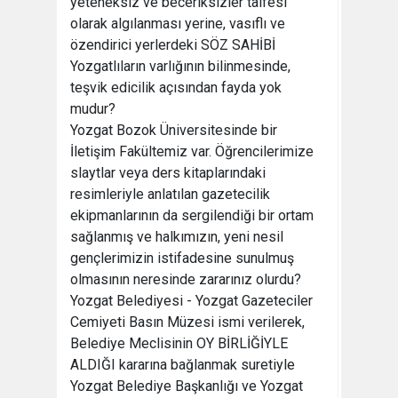
yeteneksiz ve beceriksizler taifesi
olarak algılanması yerine, vasıflı ve
özendirici yerlerdeki SÖZ SAHİBİ
Yozgatlıların varlığının bilinmesinde,
teşvik edicilik açısından fayda yok
mudur?
Yozgat Bozok Üniversitesinde bir
İletişim Fakültemiz var. Öğrencilerimize
slaytlar veya ders kitaplarındaki
resimleriyle anlatılan gazetecilik
ekipmanlarının da sergilendiği bir ortam
sağlanmış ve halkımızın, yeni nesil
gençlerimizin istifadesine sunulmuş
olmasının neresinde zararınız olurdu?
Yozgat Belediyesi - Yozgat Gazeteciler
Cemiyeti Basın Müzesi ismi verilerek,
Belediye Meclisinin OY BİRLİĞİYLE
ALDIĞI kararına bağlanmak suretiyle
Yozgat Belediye Başkanlığı ve Yozgat