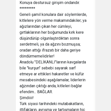
Konuya destursuz girişim ondandır.
*********
Geneli şamil konulara dair söylemlerde,
kitlelere yön verme makamındakiler; ya
ağızlarından çıkan her cümleyi,
gırtlaklarının her boğumunda kırk kere
düşündürüp olgunlaştırdıktan sonra
serdetmeli, ya da ağzını bozmuşsa;
oradan attığı ifrazatı bir daha geriye
döndürmemelidirler!
Anadolu "DELİKANLI"larının kavgalarda
bile "kurşun" sebebi sayarak sarf
etmeye ar ettikleri hakaretler ve küfür
mesabesindeki aşağılamalar, liderlerin
ağzından çıktığı anda, kitleleri bağlar
efendim... BAĞLAR.
Şimdiiii!
Türk siyasi tarihindeki mutabakatların,
ittifakların, ayrışma ve tartışmaların hiç