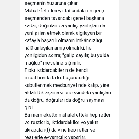
seçmenin huzuruna çıkar.
Muhalefet etmeyi, tabandaki en genç
seçmenden tavandaki genel başkana
kadar; doğruları da yanlış, yanlışları da
yanlış ilan etmek olarak algılayan bir
kafayla başarılı olmanın imkânsızlığı
hâlâ anlaşılamamış olmalı ki, her
yenilgiden sonra; "galip sayılır, bu yolda
mağlup" meseline sığınılır.
Tıpkı iktidardakilerin de kendi
icraatlarında ta ki; başarısızlığı
kabullenmek mecburiyetinde kalıp, yine
aldatıldık aşaması öncesindeki yanlışları
da doğru, doğruları da doğru sayması
gibi...
Bu memlekette muhalefetteki hep retler
ve restlerle, iktidardakiler ve yakın
akrabaları(!) da yine hep retler ve
restlerle eyyamcılık yaparlar.