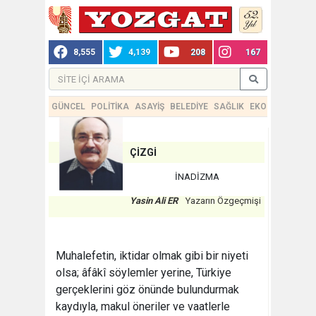
8,555
4,139
208
167
GÜNCEL
POLİTİKA
ASAYİŞ
BELEDİYE
SAĞLIK
EKONOMİ
TEKN
ÇİZGİ
İNADİZMA
Yasin Ali ER
Yazarın Özgeçmişi
Muhalefetin, iktidar olmak gibi bir niyeti
olsa; âfâkî söylemler yerine, Türkiye
gerçeklerini göz önünde bulundurmak
kaydıyla, makul öneriler ve vaatlerle