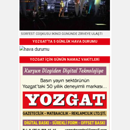
SORFEST COŞKUSU İKİNCİ GÜNÜNDE ZİRVEYE ULAŞTI
YOZGAT'TA 5 GÜNLÜK HAVA DURUMU
YOZGAT İÇİN GÜNÜN NAMAZ VAKİTLERİ