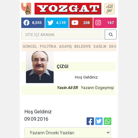
8,555
4,139
208
167
GÜNCEL
POLİTİKA
ASAYİŞ
BELEDİYE
SAĞLIK
EKONOMİ
TEKN
ÇİZGİ
Hoş Geldiniz
Yasin Ali ER
Yazarın Özgeçmişi
Hoş Geldiniz
09.09.2016