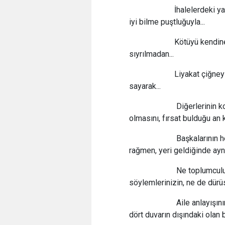
İhalelerdeki yarış, 
iyi bilme puştluğuyla...
Kötüyü kendine sipe
sıyrılmadan...
Liyakat çiğneyicilere
sayarak...
Diğerlerinin konumlar
olmasını, fırsat bulduğu an 
Başkalarının her kuts
rağmen, yeri geldiğinde ayn
Ne toplumculuk vaazla
söylemlerinizin, ne de dürüst
Aile anlayışının bile
dört duvarın dışındaki olan 