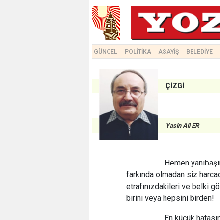
GÜNCEL
POLİTİKA
ASAYİŞ
BELEDİYE
ÇİZGİ
Yasin Ali ER
Hemen yanıbaşınızdadı
farkında olmadan siz harcadı
etrafınızdakileri ve belki 
birini veya hepsini birden!
En küçük hatasını, sa