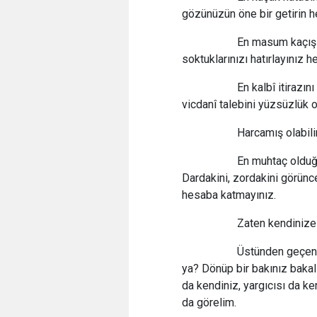
gözünüzün öne bir getirin he
En masum kaçış veya 
soktuklarınızı hatırlayınız hel
En kalbî itirazını isy
vicdanî talebini yüzsüzlük ol
Harcamış olabilir 
En muhtaç olduğu anda
Dardakini, zordakini görünce,
hesaba katmayınız.
Zaten kendinize yak
Üstünden geçen zamana
ya? Dönüp bir bakınız bakalı
da kendiniz, yargıcısı da k
da görelim.