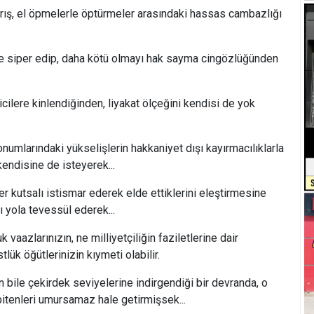
el öpmelerle öptürmeler arasındaki hassas cambazlığı
r edip, daha kötü olmayı hak sayma cingözlüğünden
 kinlendiğinden, liyakat ölçeğini kendisi de yok
ındaki yükselişlerin hakkaniyet dışı kayırmacılıklarla
kendisine de isteyerek...
alı istismar ederek elde ettiklerini eleştirmesine
ı yola tevessül ederek...
rınızın, ne milliyetçiliğin faziletlerine dair
lük öğütlerinizin kıymeti olabilir.
 çekirdek seviyelerine indirgendiği bir devranda, o
bitenleri umursamaz hale getirmişsek...