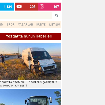
4,139
208
167
TİM
SPOR
YAZARLAR
KÜNYE
İLETİŞİM
Yozgat'ta Günün Haberleri
OZGAT’TA OTOMOBİL İLE MİNİBÜS ÇARPIŞTI: 2
İŞİ HAYATINI KAYBETTİ