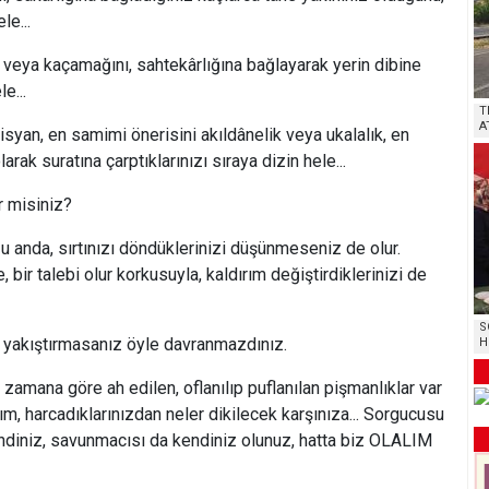
le...
kaçamağını, sahtekârlığına bağlayarak yerin dibine
e...
T
A
an, en samimi önerisini akıldânelik veya ukalalık, en
arak suratına çarptıklarınızı sıraya dizin hele...
misiniz?
, sırtınızı döndüklerinizi düşünmeseniz de olur.
 bir talebi olur korkusuyla, kaldırım değiştirdiklerinizi de
S
ıştırmasanız öyle davranmazdınız.
H
 göre ah edilen, oflanılıp puflanılan pişmanlıklar var
m, harcadıklarınızdan neler dikilecek karşınıza... Sorgucusu
endiniz, savunmacısı da kendiniz olunuz, hatta biz OLALIM