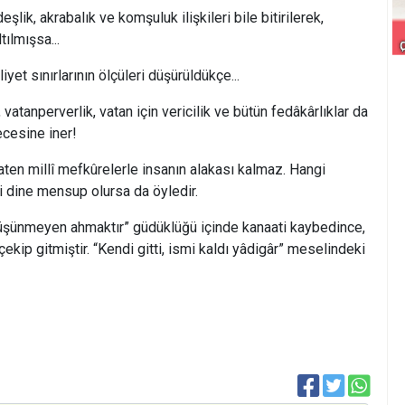
akrabalık ve komşuluk ilişkileri bile bitirilerek,
tılmışsa...
nırlarının ölçüleri düşürüldükçe...
erverlik, vatan için vericilik ve bütün fedâkârlıklar da
esine iner!
llî mefkûrelerle insanın alakası kalmaz. Hangi
gi dine mensup olursa da öyledir.
yen ahmaktır” güdüklüğü içinde kanaati kaybedince,
kip gitmiştir. “Kendi gitti, ismi kaldı yâdigâr” meselindeki