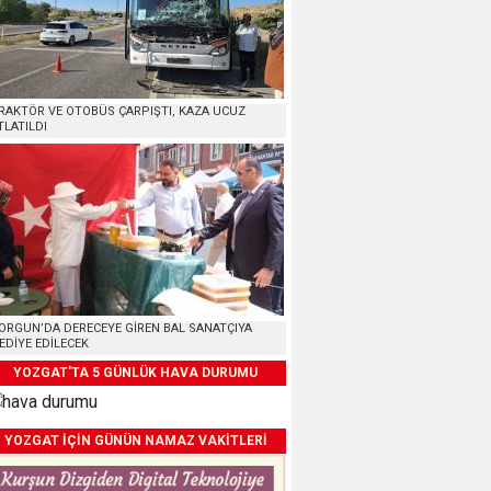
RAKTÖR VE OTOBÜS ÇARPIŞTI, KAZA UCUZ
TLATILDI
ORGUN’DA DERECEYE GİREN BAL SANATÇIYA
EDİYE EDİLECEK
YOZGAT'TA 5 GÜNLÜK HAVA DURUMU
YOZGAT İÇİN GÜNÜN NAMAZ VAKİTLERİ