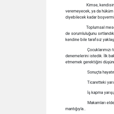
Kimse, kendisine ya 
veremeyecek, ya da hüküm v
diyebilecek kadar boşvermiş
Toplumsal meselelere
de sorumluluğunu sırtlandıkl
kendine bile tarafsız yakl
Çocuklarımızı testler
denemelerini istedik. İlk b
etmemek gerektiğini düşü
Sonuçta hayatın her a
Ticaretteki yarış, re
İş kapma yarışı, “day
Makamları elde etme
mantığıyla...