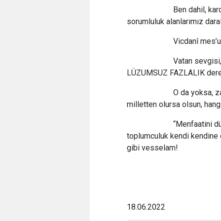
Ben dahil, kardeşlik, 
sorumluluk alanlarımız daral
Vicdanî mes’uliyet sı
Vatan sevgisi, vatanp
LÜZUMSUZ FAZLALIK derec
O da yoksa, zaten mi
milletten olursa olsun, han
“Menfaatini düşünme
toplumculuk kendi kendine çe
gibi vesselam!
18.06.2022