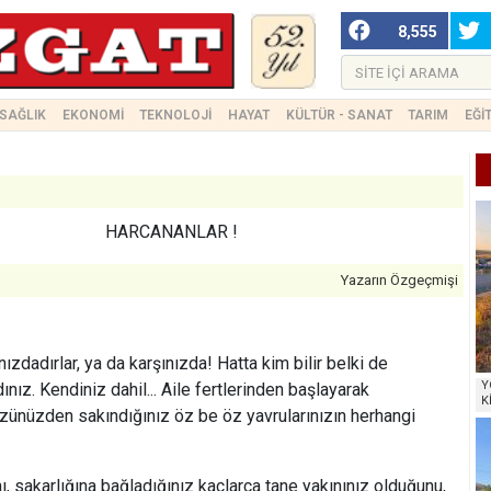
8,555
SAĞLIK
EKONOMİ
TEKNOLOJİ
HAYAT
KÜLTÜR - SANAT
TARIM
EĞİ
HARCANANLAR !
Yazarın Özgeçmişi
rlar, ya da karşınızda! Hatta kim bilir belki de
Y
nız. Kendiniz dahil... Aile fertlerinden başlayarak
K
gözünüzden sakındığınız öz be öz yavrularınızın herhangi
karlığına bağladığınız kaçlarca tane yakınınız olduğunu,