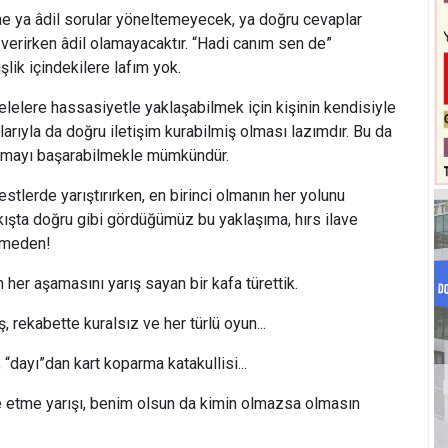
âdil sorular yöneltemeyecek, ya doğru cevaplar
erirken âdil olamayacaktır. “Hadi canım sen de”
lik içindekilere lafım yok.
 hassasiyetle yaklaşabilmek için kişinin kendisiyle
arıyla da doğru iletişim kurabilmiş olması lazımdır. Bu da
aşmayı başarabilmekle mümkündür.
de yarıştırırken, en birinci olmanın her yolunu
akışta doğru gibi gördüğümüz bu yaklaşıma, hırs ilave
nmeden!
şamasını yarış sayan bir kafa türettik.
kabette kuralsız ve her türlü oyun...
ı”dan kart koparma katakullisi...
 yarışı, benim olsun da kimin olmazsa olmasın