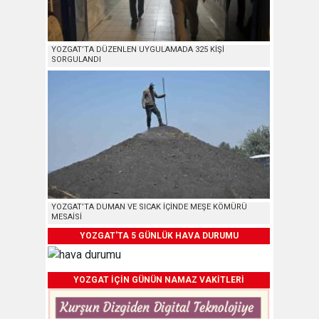
YOZGAT’TA DÜZENLEN UYGULAMADA 325 KİŞİ
SORGULANDI
YOZGAT’TA DUMAN VE SICAK İÇİNDE MEŞE KÖMÜRÜ
MESAİSİ
YOZGAT'TA 5 GÜNLÜK HAVA DURUMU
YOZGAT İÇİN GÜNÜN NAMAZ VAKİTLERİ