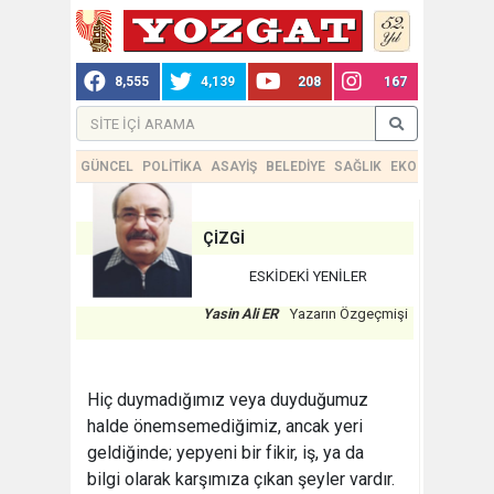
8,555
4,139
208
167
GÜNCEL
POLİTİKA
ASAYİŞ
BELEDİYE
SAĞLIK
EKONOMİ
TEKN
ÇİZGİ
ESKİDEKİ YENİLER
Yasin Ali ER
Yazarın Özgeçmişi
Hiç duymadığımız veya duyduğumuz
halde önemsemediğimiz, ancak yeri
geldiğinde; yepyeni bir fikir, iş, ya da
bilgi olarak karşımıza çıkan şeyler vardır.