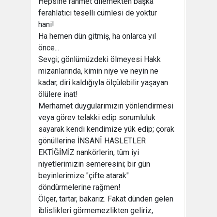
Hepsine rahmet dilemekten başka
ferahlatıcı teselli cümlesi de yoktur
hani!
Ha hemen dün gitmiş, ha onlarca yıl
önce...
Sevgi; gönlümüzdeki ölmeyesi Hakk
mizanlarında, kimin niye ve neyin ne
kadar, diri kaldığıyla ölçülebilir yaşayan
ölülere inat!
Merhamet duygularımızın yönlendirmesi
veya görev telakki edip sorumluluk
sayarak kendi kendimize yük edip; çorak
gönüllerine İNSANÎ HASLETLER
EKTİĞİMİZ nankörlerin, tüm iyi
niyetlerimizin semeresini; bir gün
beyinlerimize "çifte atarak"
döndürmelerine rağmen!
Ölçer, tartar, bakarız. Fakat dünden gelen
iblislikleri görmemezlikten geliriz,