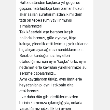
Hatta üstünden kaçlarca yıl geçerse
geçsin; hatırladıkça kimi zaman hüzün
akar asılan suratlarımızdan, kimi dem
tatlı bir tebessüm yayılır munis
simalarımıza!
Tek kâsedeki aşa beraber kaşık
salladıklarımızı, güle oynaya, itişe
kakışa, yârenlik ettiklerimizi, yokluklarına
hiç alışamayacağımızı sandıklarımızı...
Beraber kurduğumuz hayalleri
ötelediğimiz için aynı "keşke"lerle, aynı
nedametlerle kavrulan yüreklerimize su
serpme çabalarımızı...
Aynı kaygılardan ürküp, aynı ümitlerle
heyecanlanıp, aynı istikbale olta
attıklarımızı...
...ve daha dün gibi dediklerimizden
birinin karşımıza çıkmışlığıyla; onlarla
yaşadığımız güzellikleri aynen