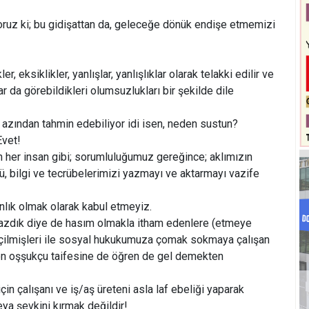
oruz ki; bu gidişattan da, geleceğe dönük endişe etmemizi
er, eksiklikler, yanlışlar, yanlışlıklar olarak telakki edilir ve
ar da görebildikleri olumsuzlukları bir şekilde dile
en azından tahmin edebiliyor idi isen, neden sustun?
vet!
 her insan gibi; sorumluluğumuz gereğince; aklımızın
nü, bilgi ve tecrübelerimizi yazmayı ve aktarmayı vazife
nlık olmak olarak kabul etmeyiz.
yazdık diye de hasım olmakla itham edenlere (etmeye
seçilmişleri ile sosyal hukukumuza çomak sokmaya çalışan
en oşşukçu taifesine de öğren de gel demekten
 çalışanı ve iş/aş üreteni asla laf ebeliği yaparak
ya şevkini kırmak değildir!