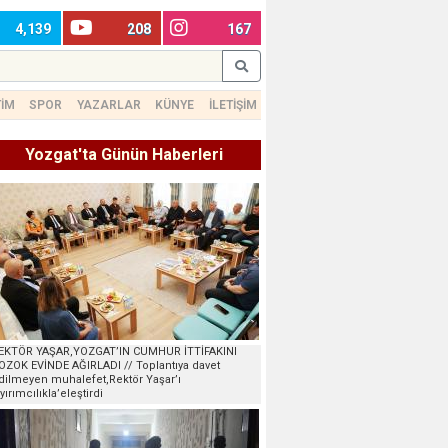
4,139
208
167
TİM
SPOR
YAZARLAR
KÜNYE
İLETİŞİM
Yozgat'ta Günün Haberleri
EKTÖR YAŞAR,YOZGAT’IN CUMHUR İTTİFAKINI
OZOK EVİNDE AĞIRLADI // Toplantıya davet
dilmeyen muhalefet,Rektör Yaşar’ı
ayırımcılıkla’eleştirdi