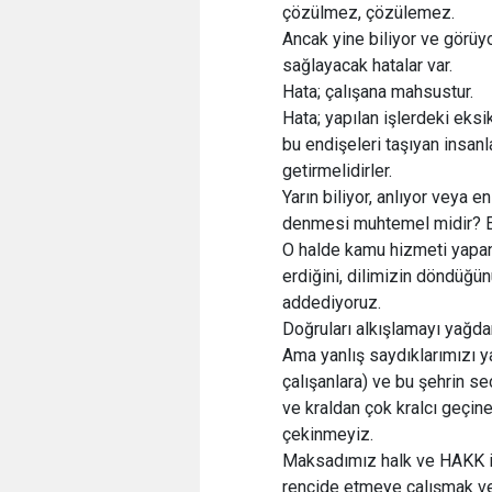
çözülmez, çözülemez.
Ancak yine biliyor ve görüy
sağlayacak hatalar var.
Hata; çalışana mahsustur.
Hata; yapılan işlerdeki eksikl
bu endişeleri taşıyan insanl
getirmelidirler.
Yarın biliyor, anlıyor veya 
denmesi muhtemel midir? E
O halde kamu hizmeti yapan
erdiğini, dilimizin döndüğü
addediyoruz.
Doğruları alkışlamayı yağda
Ama yanlış saydıklarımızı 
çalışanlara) ve bu şehrin 
ve kraldan çok kralcı geçin
çekinmeyiz.
Maksadımız halk ve HAKK için
rencide etmeye çalışmak ve