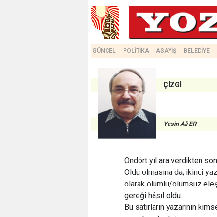
GÜNCEL
POLİTİKA
ASAYİŞ
BELEDİYE
ÇİZGİ
Yasin Ali ER
Ondört yıl ara verdikten so
Oldu olmasına da; ikinci ya
olarak olumlu/olumsuz eleşt
gereği hâsıl oldu.
Bu satırların yazarının kims