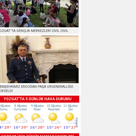
OZGAT’TA GENÇLİK MERKEZLERİ CIVIL CIVIL
EMŞEHRİMİZ ERDOĞAN PAŞA ORGENERALLİĞE
ÜKSELDİ
YOZGAT'TA 5 GÜNLÜK HAVA DURUMU