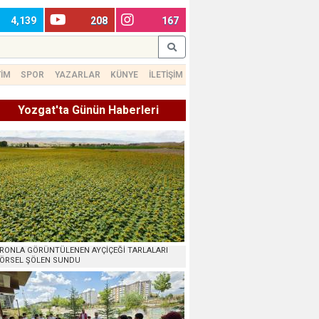
4,139
208
167
TİM
SPOR
YAZARLAR
KÜNYE
İLETİŞİM
Yozgat'ta Günün Haberleri
RONLA GÖRÜNTÜLENEN AYÇİÇEĞİ TARLALARI
ÖRSEL ŞÖLEN SUNDU