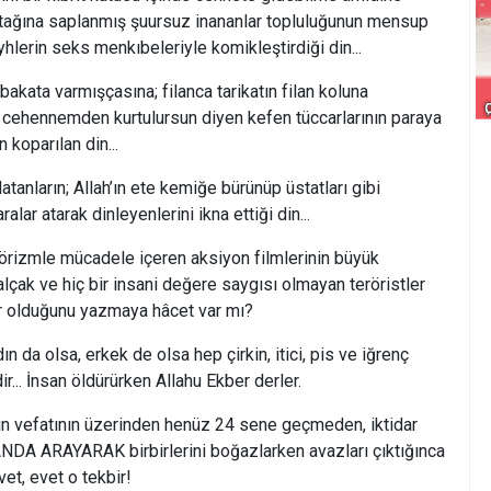
atağına saplanmış şuursuz inananlar topluluğunun mensup
hlerin seks menkıbeleriyle komikleştirdiği din...
a varmışçasına; filanca tarikatın filan koluna
cehennemden kurtulursun diyen kefen tüccarlarının paraya
n koparılan din...
nların; Allah’ın ete kemiğe bürünüp üstatları gibi
ar atarak dinleyenlerini ikna ettiği din...
le mücadele içeren aksiyon filmlerinin büyük
lçak ve hiç bir insani değere saygısı olmayan teröristler
ler olduğunu yazmaya hâcet var mı?
a olsa, erkek de olsa hep çirkin, itici, pis ve iğrenç
ir... İnsan öldürürken Allahu Ekber derler.
atının üzerinden henüz 24 sene geçmeden, iktidar
DA ARAYARAK birbirlerini boğazlarken avazları çıktığınca
vet, evet o tekbir!