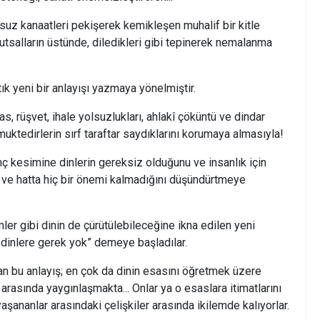
anaatleri pekişerek kemikleşen muhalif bir kitle
utsalların üstünde, diledikleri gibi tepinerek nemalanma
yeni bir anlayışı yazmaya yönelmiştir.
rüşvet, ihale yolsuzlukları, ahlakî çöküntü ve dindar
 muktedirlerin sırf taraftar saydıklarını korumaya almasıyla!
esimine dinlerin gereksiz olduğunu ve insanlık için
ni ve hatta hiç bir önemi kalmadığını düşündürtmeye
gibi dinin de çürütülebileceğine ikna edilen yeni
ma dinlere gerek yok” demeye başladılar.
 anlayış; en çok da dinin esasını öğretmek üzere
 arasında yaygınlaşmakta... Onlar ya o esaslara itimatlarını
 yaşananlar arasındaki çelişkiler arasında ikilemde kalıyorlar.