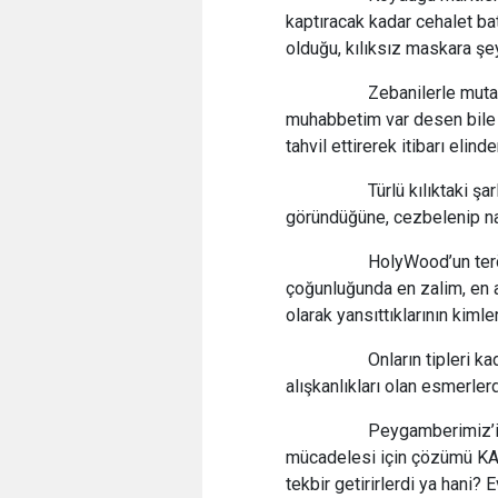
kaptıracak kadar cehalet b
olduğu, kılıksız maskara şey
Zebanilerle mutabakat
muhabbetim var desen bile 
tahvil ettirerek itibarı elinde
Türlü kılıktaki şarlata
göründüğüne, cezbelenip naral
HolyWood’un terörizm
çoğunluğunda en zalim, en a
olarak yansıttıklarının kim
Onların tipleri kadın d
alışkanlıkları olan esmerlerd
Peygamberimiz’in vef
mücadelesi için çözümü KAN
tekbir getirirlerdi ya hani? E