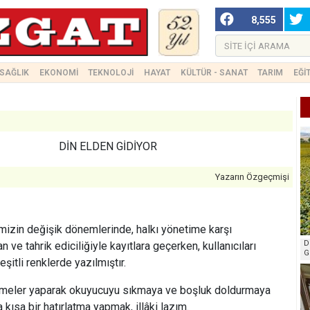
8,555
SAĞLIK
EKONOMİ
TEKNOLOJİ
HAYAT
KÜLTÜR - SANAT
TARIM
EĞİ
DİN ELDEN GİDİYOR
Yazarın Özgeçmişi
 değişik dönemlerinde, halkı yönetime karşı
D
 ve tahrik ediciliğiyle kayıtlara geçerken, kullanıcıları
G
şitli renklerde yazılmıştır.
er yaparak okuyucuyu sıkmaya ve boşluk doldurmaya
kısa bir hatırlatma yapmak, illâki lazım.