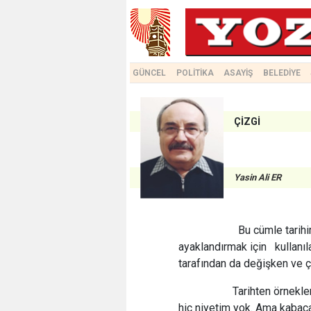
GÜNCEL
POLİTİKA
ASAYİŞ
BELEDİYE
ÇİZGİ
Yasin Ali ER
Bu cümle tarihimizin
ayaklandırmak için kullanılan
tarafından da değişken ve çe
Tarihten örneklemel
hiç niyetim yok. Ama kabaca 