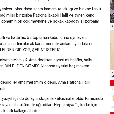
ri olan, daha sonra hamam tellaklığı ve bir kaç farklı
bağımlısı bir zorba Patrona lakaplı Halil ve aynen kendi
 o dönemin bir çok meyhane ve sokak kabadayısı zorbalar
Y
 ve hatta hiç bir toplumun kabullerine uymayan,
adamın, adını alacak kadar önemle anılan isyandaki en
İN ELDEN GİDİYOR, ŞERİAT İSTERİZ.
 nic’ola ki? Ama dedirten siyasi muhalifler, halkı
aman DİN ELDEN GİTMESİN hassasiyetini kaşımaktan
H
Y
ildiler ama meramım o değil. Ama Patrona Halil
rdi.
ıl içinde de aynı sloganla kalkışmalar oldu. Kimisinde
 isyancılar akâmete uğradılar. Hepsi siyasî çıkarlar için
aksatlı kalkışmalardı.