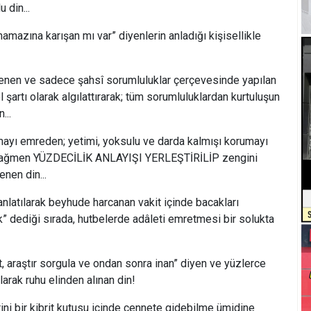
 din...
ına karışan mı var” diyenlerin anladığı kişisellikle
n ve sadece şahsî sorumluluklar çerçevesinde yapılan
l şartı olarak algılattırarak; tüm sorumluluklardan kurtuluşun
...
mreden; yetimi, yoksulu ve darda kalmışı korumayı
 rağmen YÜZDECİLİK ANLAYIŞI YERLEŞTİRİLİP zengini
nen din...
tılarak beyhude harcanan vakit içinde bacakları
k” dediği sırada, hutbelerde adâleti emretmesi bir solukta
raştır sorgula ve ondan sonra inan” diyen ve yüzlerce
larak ruhu elinden alınan din!
ir kibrit kutusu içinde cennete gidebilme ümidine