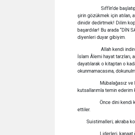
Sıffîn’de başlatıp taa
şirin gözükmek için atılan, 
dinidir dedirtmek! Dilim k
başardılar! Bu arada “DİN 
diyenleri duyar gibiyim.
Allah kendi indirdiği 
İslam Âlemi hayat tarzları,
dayatılarak o kitaptan o ka
okunmamacasına, dokunulm
Mübalağasız ve herha
kutsallarımla temin ederi
Önce dini kendi karakt
ettiler.
Suistimalleri; akraba ko
Liderleri, kanaat önder