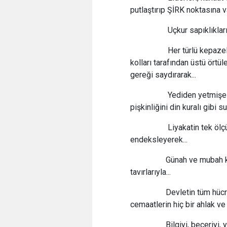
putlaştırıp ŞİRK noktasına va
Uçkur sapıklıklarını n
Her türlü kepazeliği 
kolları tarafından üstü ör
gereği saydırarak...
Yediden yetmişe tâci
pişkinliğini din kuralı gibi su
Liyakatin tek ölçüsünü
endeksleyerek...
Günah ve mubah kavra
tavırlarıyla...
Devletin tüm hücreler
cemaatlerin hiç bir ahlak ve
Bilgiyi, beceriyi, yet