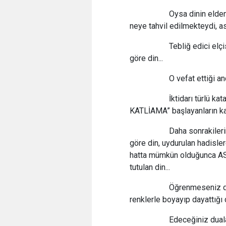
Oysa dinin elden gitt
neye tahvil edilmekteydi, a
Tebliğ edici elçisi P
göre din...
O vefat ettiği andan i
İktidarı türlü kataku
KATLİAMA” başlayanların kab
Daha sonrakilerin an
göre din, uydurulan hadisler
hatta mümkün olduğunca ASL
tutulan din...
Öğrenmeseniz de olur,
renklerle boyayıp dayattığı 
Edeceğiniz dualar, bi