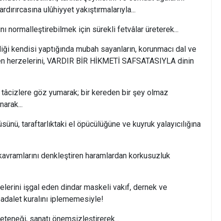
rdırırcasına ulûhiyyet yakıştırmalarıyla...
ormalleştirebilmek için sürekli fetvâlar üreterek...
kendisi yaptığında mubah sayanların, korunmacı dal ve
tülen herzelerini, VARDIR BİR HİKMETİ SAFSATASIYLA dinin
zlere göz yumarak; bir kereden bir şey olmaz
narak...
, taraftarlıktaki el öpücülüğüne ve kuyruk yalayıcılığına
mlarını denkleştiren haramlardan korkusuzluk
ini işgal eden dindar maskeli vakıf, dernek ve
 adalet kuralını iplememesiyle!
eneği, sanatı önemsizleştirerek...