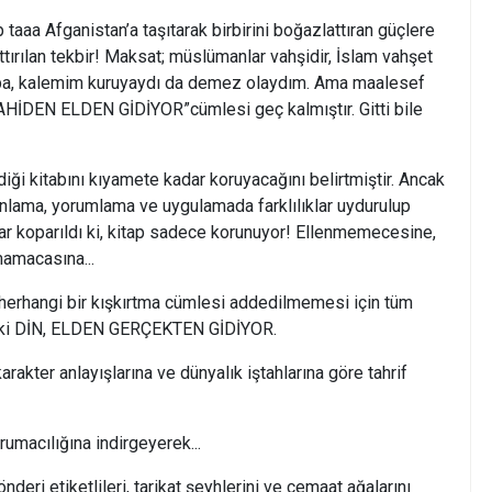
a Afganistan’a taşıtarak birbirini boğazlattıran güçlere
attırılan tekbir! Maksat; müslümanlar vahşidir, İslam vahşet
opa, kalemim kuruyaydı da demez olaydım. Ama maalesef
SAHİDEN ELDEN GİDİYOR”cümlesi geç kalmıştır. Gitti bile
kitabını kıyamete kadar koruyacağını belirtmiştir. Ancak
 anlama, yorumlama ve uygulamada farklılıklar uydurulup
dar koparıldı ki, kitap sadece korunuyor! Ellenmemecesine,
amacasına...
ngi bir kışkırtma cümlesi addedilmemesi için tüm
m ki DİN, ELDEN GERÇEKTEN GİDİYOR.
er anlayışlarına ve dünyalık iştahlarına göre tahrif
rumacılığına indirgeyerek...
i etiketlileri, tarikat şeyhlerini ve cemaat ağalarını