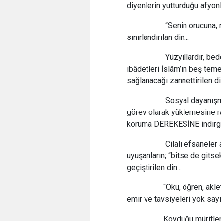
diyenlerin yutturduğu afyonlu
“Senin orucuna, namaz
sınırlandırılan din...
Yüzyıllardır, bedene
ibâdetleri İslâm’ın beş teme
sağlanacağı zannettirilen din
Sosyal dayanışmayı e
görev olarak yüklemesine
koruma DEREKESİNE indirge
Cilalı efsaneler anla
uyuşanların; “bitse de gitse
geçiştirilen din...
“Oku, öğren, aklet, a
emir ve tavsiyeleri yok sayı
Koyduğu müritlerini b