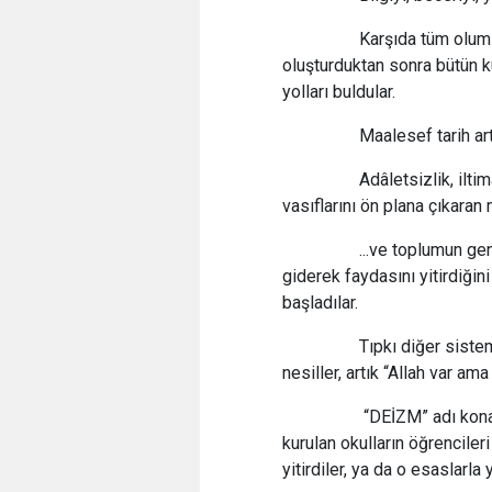
Karşıda tüm olumsuz k
oluşturduktan sonra bütün k
yolları buldular.
Maalesef tarih artık 
Adâletsizlik, iltimas, 
vasıflarını ön plana çıkaran
...ve toplumun genç k
giderek faydasını yitirdiği
başladılar.
Tıpkı diğer sistemler 
nesiller, artık “Allah var a
“DEİZM” adı konan bu
kurulan okulların öğrencileri
yitirdiler, ya da o esaslarla