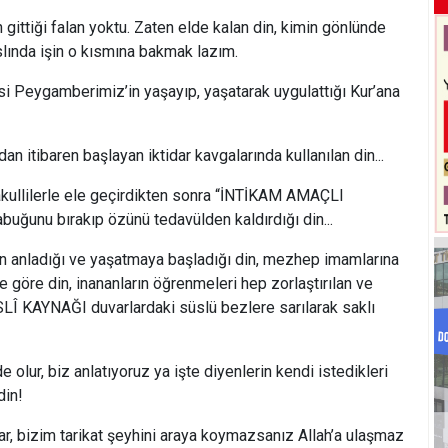
iği falan yoktu. Zaten elde kalan din, kimin gönlünde
slında işin o kısmına bakmak lazım.
eygamberimiz’in yaşayıp, yaşatarak uygulattığı Kur’ana
tibaren başlayan iktidar kavgalarında kullanılan din...
llilerle ele geçirdikten sonra “İNTİKAM AMAÇLI
uğunu bırakıp özünü tedavülden kaldırdığı din...
ladığı ve yaşatmaya başladığı din, mezhep imamlarına
e göre din, inananların öğrenmeleri hep zorlaştırılan ve
Î KAYNAĞI duvarlardaki süslü bezlere sarılarak saklı
 biz anlatıyoruz ya işte diyenlerin kendi istedikleri
din!
zim tarikat şeyhini araya koymazsanız Allah’a ulaşmaz