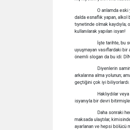
O anlamda eski yeniçe
dalda esnaflık yapan, alkol 
tıynetinde olmak kaydıyla;
kullanılarak yapılan isyan!
İşte tarihte, bu suflî
uyuşmayan vasıflardaki bir 
önemli slogan da bu idi: D
Diyenlerin samimiyeti
arkalarına alma yolunun; 
geçtiğini çok iyi biliyorlardı.
Haklıydılar veya değ
isyanıyla bir devri bitirmişle
Daha sonraki her yüzy
maksada ulaştılar, kimisinde
ayarlanan ve hepsi bölücü m