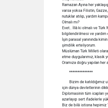
Ramazan Ayına her yaklaşış
varsa yoksa Filistin, Gazze,
nutuklar atılıp, yardım kamp
Olmalı mı?
Evet... İllâ ki olmalı ve Tür
bilgilendirilmesi ve yardım el
İşin parasal yanınında kimin
şimdilik erteliyorum.
Müslüman Türk Milleti olar
etme duygularımız, klasik y
Oramıza doğru yapılan her a
**************
Bizim de katıldığımız u
için dünya devletlerinin dikk
Diplomasinin tüm icapları yeri
azarlayıp sert ifadelerle yük
Biz de bilâ istisna hepimiz 