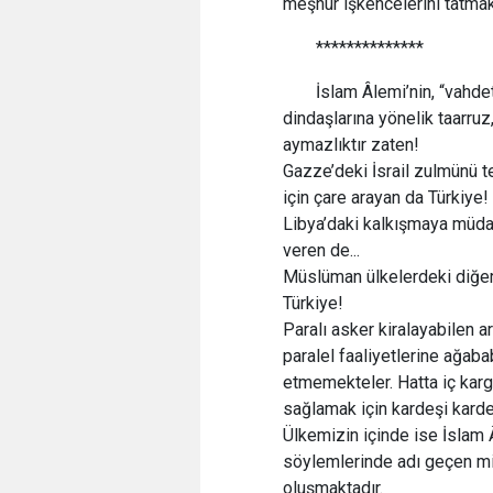
meşhur işkencelerini tatm
**************
İslam Âlemi’nin, “vahde
dindaşlarına yönelik taarruz
aymazlıktır zaten!
Gazze’deki İsrail zulmünü t
için çare arayan da Türkiye!
Libya’daki kalkışmaya müdahi
veren de...
Müslüman ülkelerdeki diğe
Türkiye!
Paralı asker kiralayabilen a
paralel faaliyetlerine ağaba
etmemekteler. Hatta iç karga
sağlamak için kardeşi kard
Ülkemizin içinde ise İslam 
söylemlerinde adı geçen mille
oluşmaktadır.