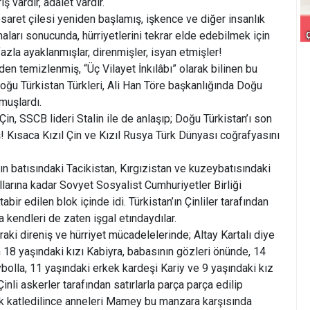
ış vardır, adalet vardır.
esaret çilesi yeniden başlamış, işkence ve diğer insanlık
ları sonucunda, hürriyetlerini tekrar elde edebilmek için
zla ayaklanmışlar, direnmişler, isyan etmişler!
den temizlenmiş, “Üç Vilayet İnkılâbı” olarak bilinen bu
ğu Türkistan Türkleri, Ali Han Töre başkanlığında Doğu
muşlardı.
n, SSCB lideri Stalin ile de anlaşıp; Doğu Türkistan’ı son
ş! Kısaca Kızıl Çin ve Kızıl Rusya Türk Dünyası coğrafyasını
 batısındaki Tacikistan, Kırgızistan ve kuzeybatısındaki
larına kadar Sovyet Sosyalist Cumhuriyetler Birliği
r edilen blok içinde idi. Türkistan’ın Çinliler tarafından
da kendleri de zaten işgal etındaydılar.
raki direniş ve hürriyet mücadelelerinde; Altay Kartalı diye
 18 yaşındaki kızı Kabiyra, babasının gözleri önünde, 14
bolla, 11 yaşındaki erkek kardeşi Kariy ve 9 yaşındaki kız
Çinli askerler tarafından satırlarla parça parça edilip
rak katledilince anneleri Mamey bu manzara karşısında