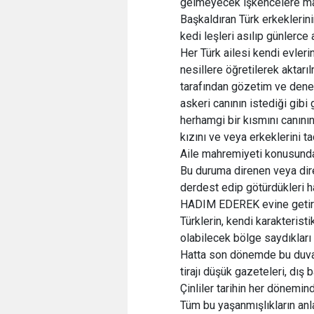
gelmeyecek işkencelere mar
Başkaldıran Türk erkeklerin
kedi leşleri asılıp günlerce 
Her Türk ailesi kendi evleri
nesillere öğretilerek aktar
tarafından gözetim ve deneti
askeri canının istediği gibi
herhamgi bir kısmını canının
kızını ve veya erkeklerini t
Aile mahremiyeti konusunda
Bu duruma direnen veya dire
derdest edip götürdükleri ha
HADIM EDEREK evine getirip
Türklerin, kendi karakteristik
olabilecek bölge saydıkları h
Hatta son dönemde bu duvarl
tirajı düşük gazeteleri, dış
Çinliler tarihin her dönemin
Tüm bu yaşanmışlıkların anla