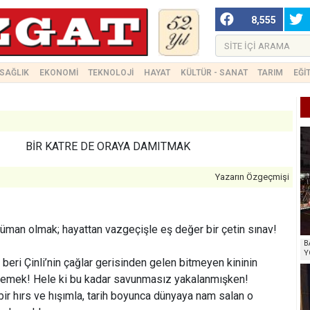
8,555
SAĞLIK
EKONOMİ
TEKNOLOJİ
HAYAT
KÜLTÜR - SANAT
TARIM
EĞİ
BİR KATRE DE ORAYA DAMITMAK
Yazarın Özgeçmişi
üman olmak; hayattan vazgeçişle eş değer bir çetin sınav!
B
Y
beri Çinli’nin çağlar gerisinden gelen bitmeyen kininin
emek! Hele ki bu kadar savunmasız yakalanmışken!
 bir hırs ve hışımla, tarih boyunca dünyaya nam salan o