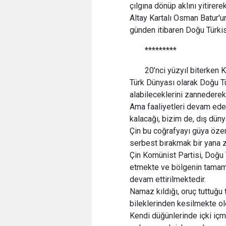
çılgına dönüp aklını yitirere
Altay Kartalı Osman Batur'u
günden itibaren Doğu Türk
*********
20’nci yüzyıl biterken 
Türk Dünyası olarak Doğu Tü
alabileceklerini zannederek
Ama faaliyetleri devam eden 
kalacağı, bizim de, dış düny
Çin bu coğrafyayı güya özer
serbest bırakmak bir yana zu
Çin Komünist Partisi, Doğu 
etmekte ve bölgenin tamamın
devam ettirilmektedir.
Namaz kıldığı, oruç tuttuğu 
bileklerinden kesilmekte ol
Kendi düğünlerinde içki içm