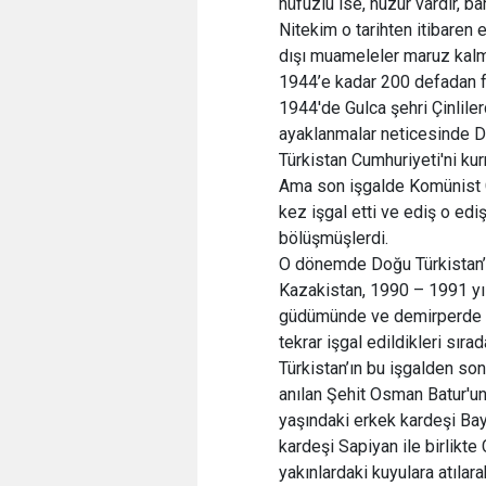
nüfuzlu ise, huzur vardır, bar
Nitekim o tarihten itibaren 
dışı muameleler maruz kalma
1944’e kadar 200 defadan fa
1944'de Gulca şehri Çinliler
ayaklanmalar neticesinde Do
Türkistan Cumhuriyeti'ni kur
Ama son işgalde Komünist Çi
kez işgal etti ve ediş o edi
bölüşmüşlerdi.
O dönemde Doğu Türkistan’ın
Kazakistan, 1990 – 1991 yıl
güdümünde ve demirperde tabi
tekrar işgal edildikleri sıra
Türkistan’ın bu işgalden son
anılan Şehit Osman Batur'un
yaşındaki erkek kardeşi Bay
kardeşi Sapiyan ile birlikte 
yakınlardaki kuyulara atıla