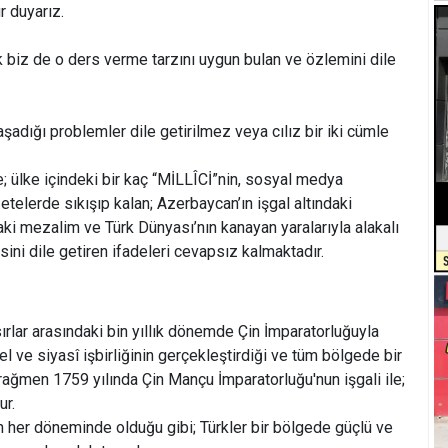
r duyarız.
ak biz de o ders verme tarzını uygun bulan ve özlemini dile
şadığı problemler dile getirilmez veya cılız bir iki cümle
 ülke içindeki bir kaç “MİLLÎCİ”nin, sosyal medya
etelerde sıkışıp kalan; Azerbaycan’ın işgal altındaki
aki mezalim ve Türk Dünyası’nın kanayan yaralarıyla alakalı
sini dile getiren ifadeleri cevapsız kalmaktadır.
asırlar arasındaki bin yıllık dönemde Çin İmparatorluğuyla
l ve siyasî işbirliğinin gerçekleştirdiği ve tüm bölgede bir
ağmen 1759 yılında Çin Mançu İmparatorluğu'nun işgali ile;
ur.
in her döneminde olduğu gibi; Türkler bir bölgede güçlü ve