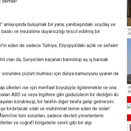
ak demek!
t” anlayışında buluşmak bir yana, yanıbaşındaki soydaş ve
Y
, baskı ve mezalime duyarsızlığı tescil edilmiş bir
S
el’in eden de sadece Türkiye, Etiyopya’daki açlık ve sefalet
l olan da, Suriye’den kaçanarı barındırıp aş iş barınak
r sorunlara çözüm bulması için dünya kamuoyunu uyaran da
rap ülkeleri ise işin menfaat boyutuyla ilgilenmekte ve ona
Y
K
baları ABD ve veya İngiltere gibi güdücülerin bir dediğini iki
şaları körükleyip, bir tarafın diğer tarafa galip gelmesini
eşe kırdırtacak silah ve mühimmat temin eden de onlar!
Âlemi’nin tüm sorunları; sadece devleti yönetenlerin
tler ve coğrafî bölgelerle sınırlı gibi bir algı