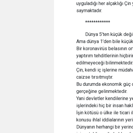
uyguladığı her alçaklığı Çin
saymaktadır.
************
Dünya 5’ten küçük değil
Ama dünya 1’den bile küçük
Bir koronavirüs belasının or
yaptırım tehditlerinin hiçbir
edilmeyeceği bilinmektedir
Çin, kendi iç işlerine müdah
caizse tırsıtmıştır.
Bu durumda ekonomik güç o
gerçeğine gelinmektedir.
Yani devletler kendilerine y
işlerindeki hiç bir insan hak
İşin kötüsü o ülke ile ticar
konusu ihlal iddialarının ye
Dünyanın herhangi bir yerinde