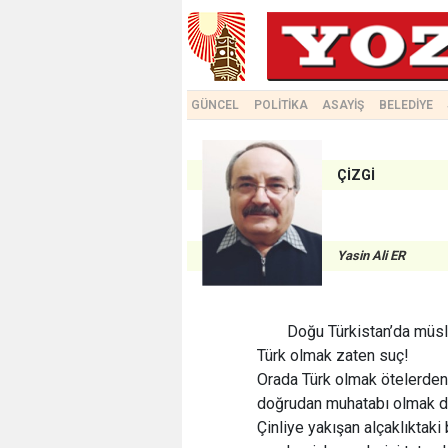
GÜNCEL
POLİTİKA
ASAYİŞ
BELEDİYE
ÇİZGİ
Yasin Ali ER
Doğu Türkistan’da müsl
Türk olmak zaten suç!
Orada Türk olmak ötelerden 
doğrudan muhatabı olmak d
Çinliye yakışan alçaklıktaki