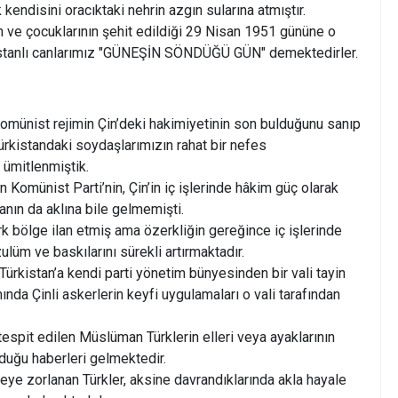
k kendisini oracıktaki nehrin azgın sularına atmıştır.
n ve çocuklarının şehit edildiği 29 Nisan 1951 gününe o
istanlı canlarımız "GÜNEŞİN SÖNDÜĞÜ GÜN" demektedirler.
Komünist rejimin Çin’deki hakimiyetinin son bulduğunu sanıp
rkistandaki soydaşlarımızın rahat bir nefes
 ümitlenmiştik.
Komünist Parti’nin, Çin’in iç işlerinde hâkim güç olarak
anın da aklına bile gelmemişti.
k bölge ilan etmiş ama özerkliğin gereğince iç işlerinde
lüm ve baskılarını sürekli artırmaktadır.
Türkistan’a kendi parti yönetim bünyesinden bir vali tayin
da Çinli askerlerin keyfi uygulamaları o vali tarafından
tespit edilen Müslüman Türklerin elleri veya ayaklarının
duğu haberleri gelmektedir.
eye zorlanan Türkler, aksine davrandıklarında akla hayale