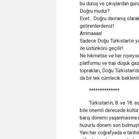
bu duruş ve çıkışlardan guru
Doğru mudur?
Evet... Doğru davranış olar
getirenlerdeniz!
Ammaaaa!
Sadece Doğu Türkistan’ın ya
ile üstünkörü geçilir!
Ne hikmetse ve her niyeyse;
platformu ve traji düşük gaz
toprakları, Doğu Türkistan’d
da bir tek cümlecik beklenti
**************
Türkistan’ın, 8. ve 18. 
bile önemli derecede kültüre
barış dönemi yaşanmasına r
huzurlu dönem son bulmuşt
Yani her coğrafyada e tarih