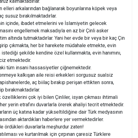
uz kalmaktadırlar.
in elleri arkalarından bağlanarak boyunlarına köpek veya
aç susuz bırakılmaktadırlar.
nin içinde, ibadet etmelerini ve İslamiyetin gelecek
ılmasını engellemek maksadıyla en az bir Çinli asker
m altında tutmaktadırlar. Yani her evde bir veya bir kaç Çin
 girip çıkmakta, her bir harekete müdahale etmekte, evin
 istediği şekilde kendine özel kullanmakta, evin hanımını,
aciz etmektedir.
ki tüm insani hassasiyetler çiğnemektedir.
nmeye kalkışan aile reisi erkekleri sorgusuz sualsiz
pishanelerde, aç biilaç bırakıp perişan ettikten sonra,
 bırakmaktadırlar.
 özelliklerini çok iyi bilen Çinliler, isyan çıkması ihtimali
er yerin etrafını duvarlarla örerek ahaliyi tecrit etmektedir.
arın üç katına kadar yükseltildiğine dair Türk medyasının
 basından aktardıkları haberlere yer vermektedirler.
de ördükleri duvarlarla meşhurdur zaten!
tılıması ve kurtarılmak için çırpınan çaresiz Türklere