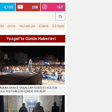
4,139
208
167
TİM
SPOR
YAZARLAR
KÜNYE
İLETİŞİM
Yozgat'ta Günün Haberleri
AŞKAN EKİNCİ: "İNŞALLAH SORFEST KÜLTÜR
OLU FESTİVALLERİ İÇİNDE YER ALIR"