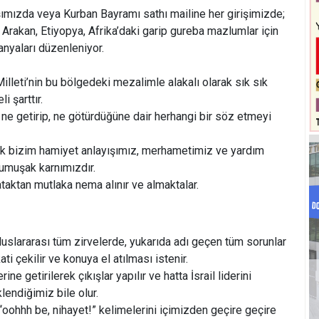
ımızda veya Kurban Bayramı sathı mailine her girişimizde;
 Arakan, Etiyopya, Afrika’daki garip gureba mazlumlar için
anyaları düzenleniyor.
k Milleti’nin bu bölgedeki mezalimle alakalı olarak sık sık
i şarttır.
 ne getirip, ne götürdüğüne dair herhangi bir söz etmeyi
ak bizim hamiyet anlayışımız, merhametimiz ve yardım
umuşak karnımızdır.
taktan mutlaka nema alınır ve almaktalar.
luslararası tüm zirvelerde, yukarıda adı geçen tüm sorunlar
ati çekilir ve konuya el atılması istenir.
ne getirilerek çıkışlar yapılır ve hatta İsrail liderini
lendiğimiz bile olur.
“oohhh be, nihayet!” kelimelerini içimizden geçire geçire