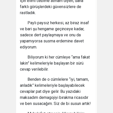
için elimi cebime atmam diyen, daha
farklı görüşlerdeki güvensizlere de
rastladık.
Paylı paysız herkesi, az biraz insaf
ve bari şu hengame geçinceye kadar,
sadece dert paylaşmaya ve onu da
yapamıyorsa susma erdemine davet
ediyorum.
Biliyorum ki her cümleye “ama fakat
lakin” kelimeleriyle başlayan bir sürü
cevap verilebilir.
Benden de o cümlelere “iyi, tamam,
anladık” kelimeleriyle başlayabilecek
cevaplar pat diye gelir. Bu yazıdaki
maksadım demagojiyi bırakma ricasıdır
ve ben susacağım. Siz de bi susun artık!