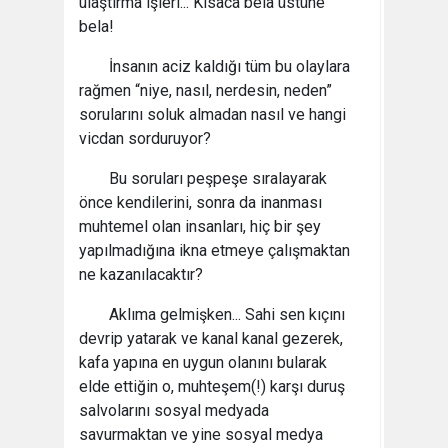
ulaştırma işleri... Kısaca bela üstüne
bela!
İnsanın aciz kaldığı tüm bu olaylara
rağmen “niye, nasıl, nerdesin, neden”
sorularını soluk almadan nasıl ve hangi
vicdan sorduruyor?
Bu soruları peşpeşe sıralayarak
önce kendilerini, sonra da inanması
muhtemel olan insanları, hiç bir şey
yapılmadığına ikna etmeye çalışmaktan
ne kazanılacaktır?
Aklıma gelmişken... Sahi sen kıçını
devrip yatarak ve kanal kanal gezerek,
kafa yapına en uygun olanını bularak
elde ettiğin o, muhteşem(!) karşı duruş
salvolarını sosyal medyada
savurmaktan ve yine sosyal medya