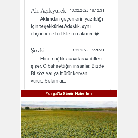
Ali Açıkyürek
13.02.2023 18:12:31
Aklımdan geçenlerin yazıldığı
için teşekkürler.Adaşlık, aynı
düşüncede birlikte olmakmış. ❤️
Şevki
13.02.2023 16:28:41
Eline sağlık susarlarsa dilleri
şişer. O bahsettiğin insanlar. Bizde
Bi söz var ya it ürür kervan
yürür....Selamlar...
Yozgat'ta Günün Haberleri