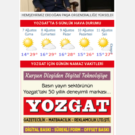
HEMŞEHRİMİZ ERDOĞAN PAŞA ORGENERALLİĞE YÜKSELDİ
YOZGAT'TA 5 GÜNLÜK HAVA DURUMU
YOZGAT İÇİN GÜNÜN NAMAZ VAKİTLERİ