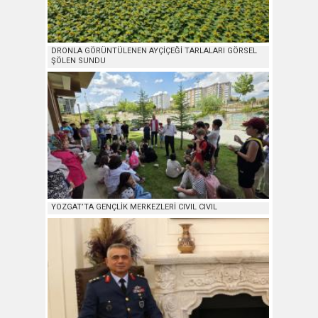
DRONLA GÖRÜNTÜLENEN AYÇİÇEĞİ TARLALARI GÖRSEL
ŞÖLEN SUNDU
YOZGAT’TA GENÇLİK MERKEZLERİ CIVIL CIVIL