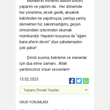
Muhalefet etmenin âlâsını bilirim,
yaparım ve yaptım da... Her dönemde
her yönetime, eksik gedik, aksaklık
kabilinden ne yapılmışsa, yanlışa yanlış
demekten hiç sakınmadığımı, geçen
ömrümdeki izlerimden okumak
mümkündür. Hayatım boyunca da “ağam
bana aferin desin” diye çabalamadım
çok şükür!
Şimdi susma, bekleme ve inananlar
için dua etme zamanı... Allah
yardımcımız olsun vesselam!
13.02.2023
OKUR YORUMLARI