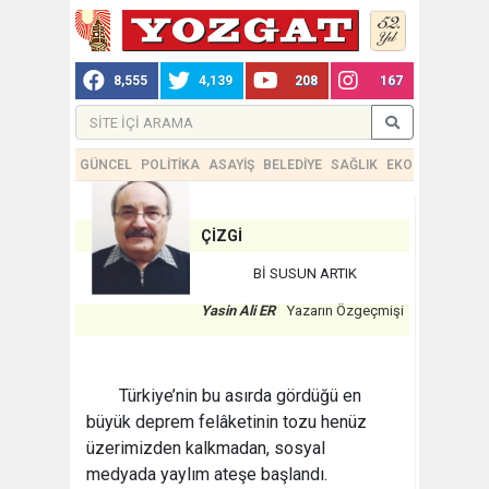
8,555
4,139
208
167
GÜNCEL
POLİTİKA
ASAYİŞ
BELEDİYE
SAĞLIK
EKONOMİ
TEKN
ÇİZGİ
Bİ SUSUN ARTIK
Yasin Ali ER
Yazarın Özgeçmişi
Türkiye’nin bu asırda gördüğü en
büyük deprem felâketinin tozu henüz
üzerimizden kalkmadan, sosyal
medyada yaylım ateşe başlandı.