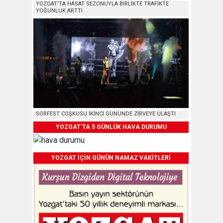
YOZGAT’TA HASAT SEZONUYLA BİRLİKTE TRAFİKTE
YOĞUNLUK ARTTI
SORFEST COŞKUSU İKİNCİ GÜNÜNDE ZİRVEYE ULAŞTI
YOZGAT'TA 5 GÜNLÜK HAVA DURUMU
YOZGAT İÇİN GÜNÜN NAMAZ VAKİTLERİ