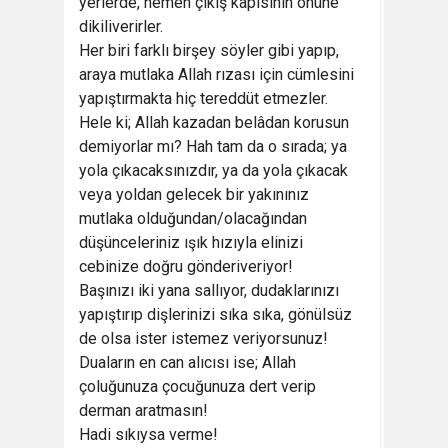
yerlerde, hemen çıkış kapısının önüne
dikiliverirler.
Her biri farklı birşey söyler gibi yapıp,
araya mutlaka Allah rızası için cümlesini
yapıştırmakta hiç tereddüt etmezler.
Hele ki; Allah kazadan belâdan korusun
demiyorlar mı? Hah tam da o sırada; ya
yola çıkacaksınızdır, ya da yola çıkacak
veya yoldan gelecek bir yakınınız
mutlaka olduğundan/olacağından
düşünceleriniz ışık hızıyla elinizi
cebinize doğru gönderiveriyor!
Başınızı iki yana sallıyor, dudaklarınızı
yapıştırıp dişlerinizi sıka sıka, gönülsüz
de olsa ister istemez veriyorsunuz!
Duaların en can alıcısı ise; Allah
çoluğunuza çocuğunuza dert verip
derman aratmasın!
Hadi sıkıysa verme!