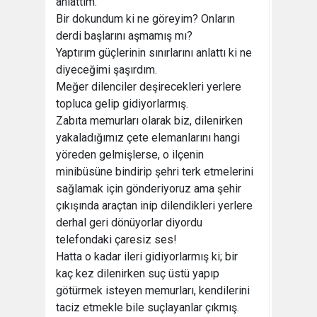
anlattım.
Bir dokundum ki ne göreyim? Onların
derdi başlarını aşmamış mı?
Yaptırım güçlerinin sınırlarını anlattı ki ne
diyeceğimi şaşırdım.
Meğer dilenciler deşirecekleri yerlere
topluca gelip gidiyorlarmış.
Zabıta memurları olarak biz, dilenirken
yakaladığımız çete elemanlarını hangi
yöreden gelmişlerse, o ilçenin
minibüsüne bindirip şehri terk etmelerini
sağlamak için gönderiyoruz ama şehir
çıkışında araçtan inip dilendikleri yerlere
derhal geri dönüyorlar diyordu
telefondaki çaresiz ses!
Hatta o kadar ileri gidiyorlarmış ki; bir
kaç kez dilenirken suç üstü yapıp
götürmek isteyen memurları, kendilerini
taciz etmekle bile suçlayanlar çıkmış.