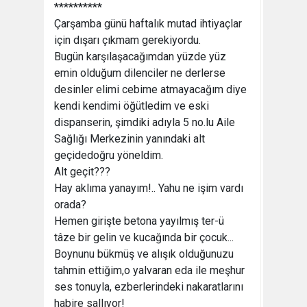
**********
Çarşamba günü haftalık mutad ihtiyaçlar
için dışarı çıkmam gerekiyordu.
Bugün karşılaşacağımdan yüzde yüz
emin olduğum dilenciler ne derlerse
desinler elimi cebime atmayacağım diye
kendi kendimi öğütledim ve eski
dispanserin, şimdiki adıyla 5 no.lu Aile
Sağlığı Merkezinin yanındaki alt
geçidedoğru yöneldim.
Alt geçit???
Hay aklıma yanayım!.. Yahu ne işim vardı
orada?
Hemen girişte betona yayılmış ter-ü
tâze bir gelin ve kucağında bir çocuk...
Boynunu bükmüş ve alışık olduğunuzu
tahmin ettiğim,o yalvaran eda ile meşhur
ses tonuyla, ezberlerindeki nakaratlarını
habire sallıyor!