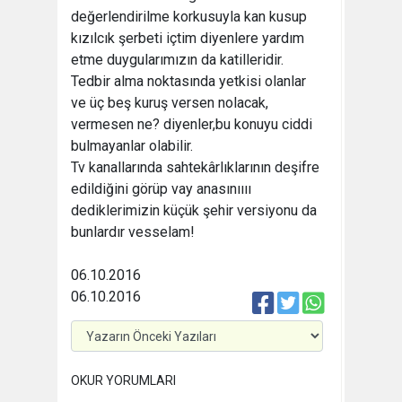
değerlendirilme korkusuyla kan kusup
kızılcık şerbeti içtim diyenlere yardım
etme duygularımızın da katilleridir.
Tedbir alma noktasında yetkisi olanlar
ve üç beş kuruş versen nolacak,
vermesen ne? diyenler,bu konuyu ciddi
bulmayanlar olabilir.
Tv kanallarında sahtekârlıklarının deşifre
edildiğini görüp vay anasınıııı
dediklerimizin küçük şehir versiyonu da
bunlardır vesselam!
06.10.2016
06.10.2016
OKUR YORUMLARI