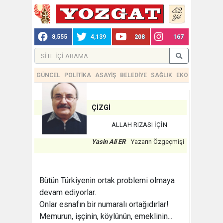
8,555
4,139
208
167
GÜNCEL
POLİTİKA
ASAYİŞ
BELEDİYE
SAĞLIK
EKONOMİ
TEKN
ÇİZGİ
ALLAH RIZASI İÇİN
Yasin Ali ER
Yazarın Özgeçmişi
Bütün Türkiyenin ortak problemi olmaya
devam ediyorlar.
Onlar esnafın bir numaralı ortağıdırlar!
Memurun, işçinin, köylünün, emeklinin...