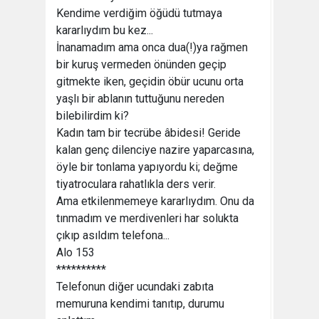
Kendime verdiğim öğüdü tutmaya
kararlıydım bu kez...
İnanamadım ama onca dua(!)ya rağmen
bir kuruş vermeden önünden geçip
gitmekte iken, geçidin öbür ucunu orta
yaşlı bir ablanın tuttuğunu nereden
bilebilirdim ki?
Kadın tam bir tecrübe âbidesi! Geride
kalan genç dilenciye nazire yaparcasına,
öyle bir tonlama yapıyordu ki; değme
tiyatroculara rahatlıkla ders verir.
Ama etkilenmemeye kararlıydım. Onu da
tınmadım ve merdivenleri har solukta
çıkıp asıldım telefona...
Alo 153
**********
Telefonun diğer ucundaki zabıta
memuruna kendimi tanıtıp, durumu