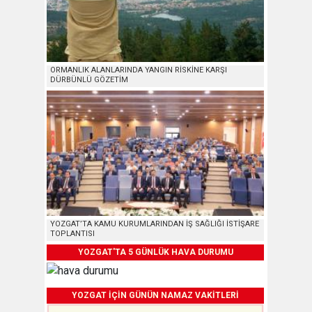
ORMANLIK ALANLARINDA YANGIN RİSKİNE KARŞI
DÜRBÜNLÜ GÖZETİM
YOZGAT’TA KAMU KURUMLARINDAN İŞ SAĞLIĞI İSTİŞARE
TOPLANTISI
YOZGAT'TA 5 GÜNLÜK HAVA DURUMU
YOZGAT İÇİN GÜNÜN NAMAZ VAKİTLERİ