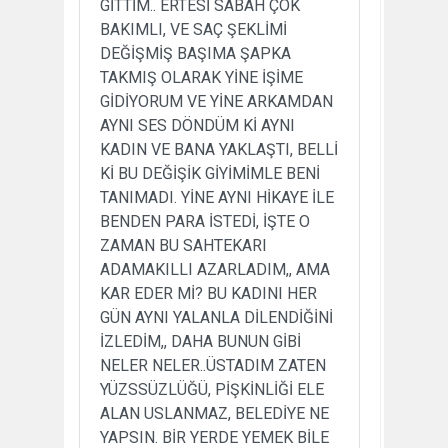
GİTTİM.. ERTESİ SABAH ÇOK
BAKIMLI, VE SAÇ ŞEKLİMİ
DEĞİŞMİŞ BAŞIMA ŞAPKA
TAKMIŞ OLARAK YİNE İŞİME
GİDİYORUM VE YİNE ARKAMDAN
AYNI SES DÖNDÜM Kİ AYNI
KADIN VE BANA YAKLAŞTI, BELLİ
Kİ BU DEĞİŞİK GİYİMİMLE BENİ
TANIMADI. YİNE AYNI HİKAYE İLE
BENDEN PARA İSTEDİ, İŞTE O
ZAMAN BU SAHTEKARI
ADAMAKILLI AZARLADIM,, AMA
KAR EDER Mİ? BU KADINI HER
GÜN AYNI YALANLA DİLENDİĞİNİ
İZLEDİM,, DAHA BUNUN GİBİ
NELER NELER..ÜSTADIM ZATEN
YÜZSSÜZLÜĞÜ, PİŞKİNLİĞİ ELE
ALAN USLANMAZ, BELEDİYE NE
YAPSIN. BİR YERDE YEMEK BİLE