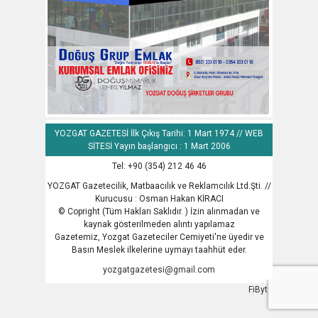
YOZGAT GAZETESİ İlk Çıkış Tarihi: 1 Mart 1974 // WEB
SİTESİ Yayın başlangıcı : 1 Mart 2006
Tel: +90 (354) 212 46 46
YOZGAT Gazetecilik, Matbaacılık ve Reklamcılık Ltd.Şti. //
Kurucusu : Osman Hakan KİRACI
© Copright (Tüm Hakları Saklıdır. ) İzin alınmadan ve
kaynak gösterilmeden alıntı yapılamaz
Gazetemiz, Yozgat Gazeteciler Cemiyeti'ne üyedir ve
Basın Meslek ilkelerine uymayı taahhüt eder.
yozgatgazetesi@gmail.com
FiByte