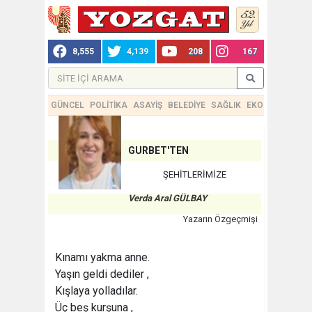
8,555
4,139
208
167
GÜNCEL
POLİTİKA
ASAYİŞ
BELEDİYE
SAĞLIK
EKONOMİ
TEKN
GURBET'TEN
ŞEHİTLERİMİZE
Verda Aral GÜLBAY
Yazarın Özgeçmişi
Kınamı yakma anne.
Yaşın geldi dediler ,
Kışlaya yolladılar.
Üç beş kurşuna ,