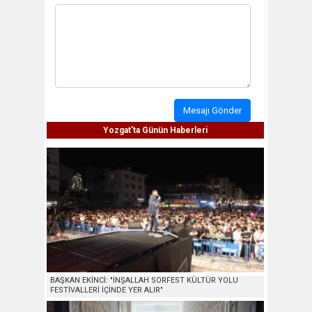
Mesajı Gönder
Yozgat'ta Günün Haberleri
BAŞKAN EKİNCİ: "İNŞALLAH SORFEST KÜLTÜR YOLU
FESTİVALLERİ İÇİNDE YER ALIR"