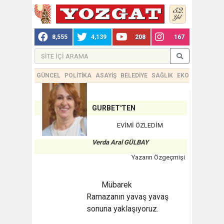
8,555
4,139
208
167
GÜNCEL
POLİTİKA
ASAYİŞ
BELEDİYE
SAĞLIK
EKONOMİ
TEKN
GURBET'TEN
EVİMİ ÖZLEDİM
Verda Aral GÜLBAY
Yazarın Özgeçmişi
Mübarek
Ramazanın yavaş yavaş
sonuna yaklaşıyoruz.