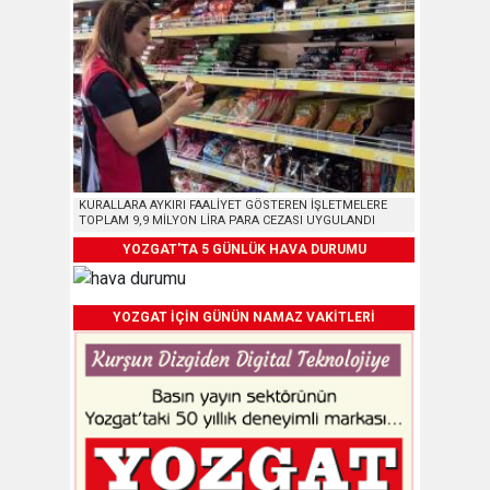
KURALLARA AYKIRI FAALİYET GÖSTEREN İŞLETMELERE
TOPLAM 9,9 MİLYON LİRA PARA CEZASI UYGULANDI
YOZGAT'TA 5 GÜNLÜK HAVA DURUMU
YOZGAT İÇİN GÜNÜN NAMAZ VAKİTLERİ