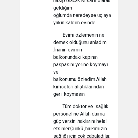
nasip olacak.Misafir olarak
geldiğim
oğlumda neredeyse üç aya
yakın kaldım evinde.
Evimi özlemenin ne
demek olduğunu anladım
.İnanın evimin
balkonundaki kapının
paspasını yerine koymayı
ve
balkonumu özledim.Allah
kimseleri alıştıklarından
geri koymasın.
Tüm doktor ve sağlık
personeline Allah daima
güç versin ,haklarını helal
etsinler.Çünkü ,halkımızın
sağlığı için çok çabaladılar.