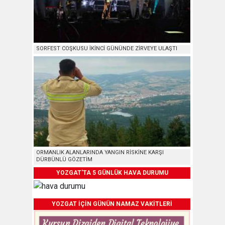
SORFEST COŞKUSU İKİNCİ GÜNÜNDE ZİRVEYE ULAŞTI
ORMANLIK ALANLARINDA YANGIN RİSKİNE KARŞI
DÜRBÜNLÜ GÖZETİM
YOZGAT'TA 5 GÜNLÜK HAVA DURUMU
YOZGAT İÇİN GÜNÜN NAMAZ VAKİTLERİ