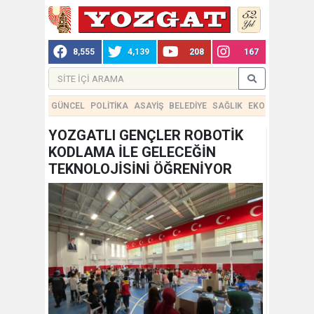
8,555
4,139
208
167
GÜNCEL
POLİTİKA
ASAYİŞ
BELEDİYE
SAĞLIK
EKONOMİ
TEKN
YOZGATLI GENÇLER ROBOTİK
KODLAMA İLE GELECEĞİN
TEKNOLOJİSİNİ ÖĞRENİYOR