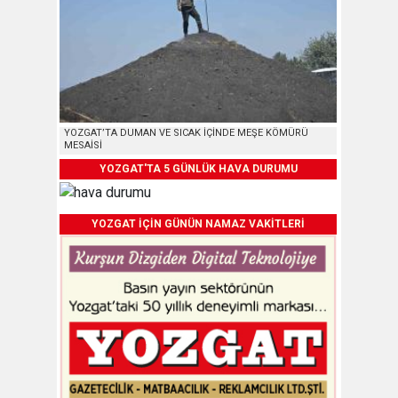
YOZGAT’TA DUMAN VE SICAK İÇİNDE MEŞE KÖMÜRÜ
MESAİSİ
YOZGAT'TA 5 GÜNLÜK HAVA DURUMU
YOZGAT İÇİN GÜNÜN NAMAZ VAKİTLERİ