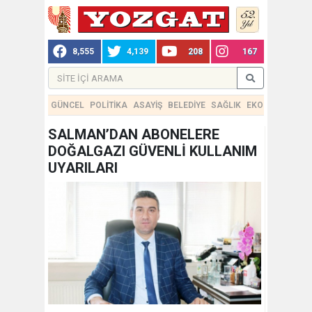
8,555
4,139
208
167
GÜNCEL
POLİTİKA
ASAYİŞ
BELEDİYE
SAĞLIK
EKONOMİ
TEKN
SALMAN’DAN ABONELERE
DOĞALGAZI GÜVENLİ KULLANIM
UYARILARI