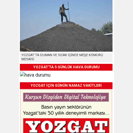
YOZGAT’TA DUMAN VE SICAK İÇİNDE MEŞE KÖMÜRÜ
MESAİSİ
YOZGAT'TA 5 GÜNLÜK HAVA DURUMU
YOZGAT İÇİN GÜNÜN NAMAZ VAKİTLERİ