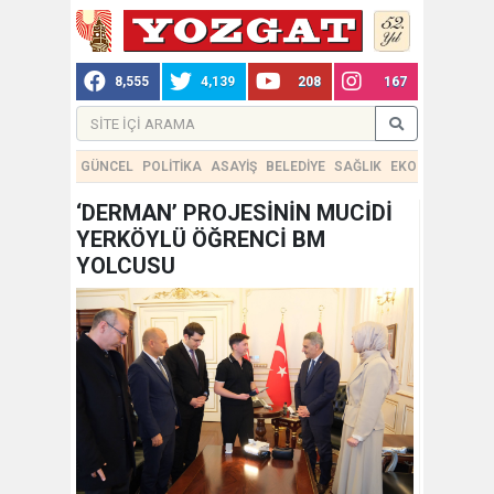
8,555
4,139
208
167
GÜNCEL
POLİTİKA
ASAYİŞ
BELEDİYE
SAĞLIK
EKONOMİ
TEKN
‘DERMAN’ PROJESİNİN MUCİDİ
YERKÖYLÜ ÖĞRENCİ BM
YOLCUSU