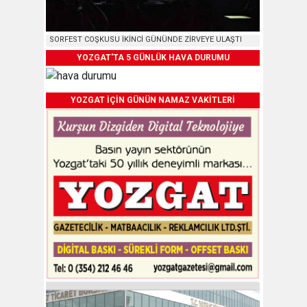
SORFEST COŞKUSU İKİNCİ GÜNÜNDE ZİRVEYE ULAŞTI
YOZGAT'TA 5 GÜNLÜK HAVA DURUMU
YOZGAT İÇİN GÜNÜN NAMAZ VAKİTLERİ