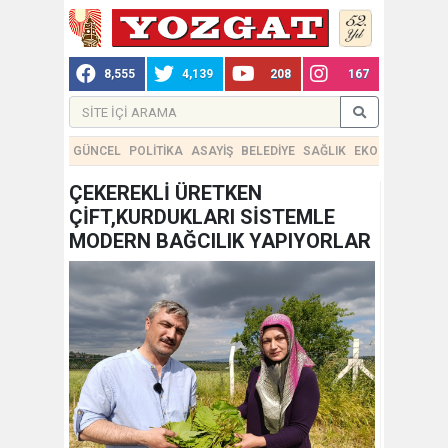
8,555
4,139
208
167
GÜNCEL
POLİTİKA
ASAYİŞ
BELEDİYE
SAĞLIK
EKONOMİ
TEKN
ÇEKEREKLİ ÜRETKEN
ÇİFT,KURDUKLARI SİSTEMLE
MODERN BAĞCILIK YAPIYORLAR