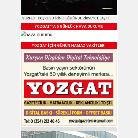
SORFEST COŞKUSU İKİNCİ GÜNÜNDE ZİRVEYE ULAŞTI
YOZGAT'TA 5 GÜNLÜK HAVA DURUMU
YOZGAT İÇİN GÜNÜN NAMAZ VAKİTLERİ