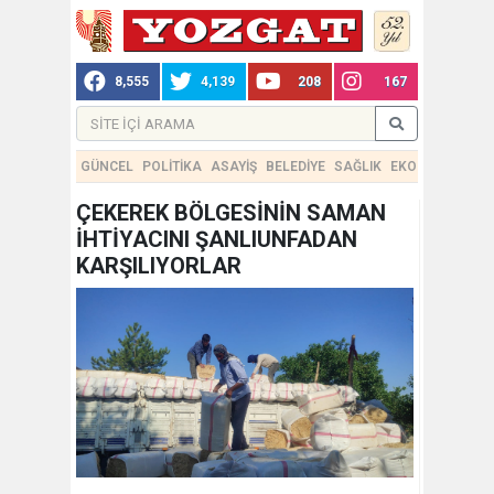
8,555
4,139
208
167
GÜNCEL
POLİTİKA
ASAYİŞ
BELEDİYE
SAĞLIK
EKONOMİ
TEKN
ÇEKEREK BÖLGESİNİN SAMAN
İHTİYACINI ŞANLIUNFADAN
KARŞILIYORLAR