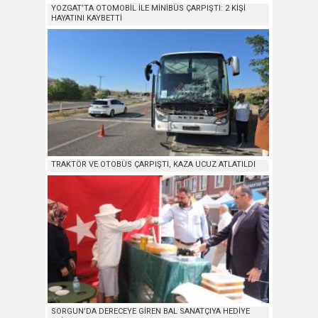
YOZGAT’TA OTOMOBİL İLE MİNİBÜS ÇARPIŞTI: 2 KİŞİ
HAYATINI KAYBETTİ
TRAKTÖR VE OTOBÜS ÇARPIŞTI, KAZA UCUZ ATLATILDI
SORGUN’DA DERECEYE GİREN BAL SANATÇIYA HEDİYE