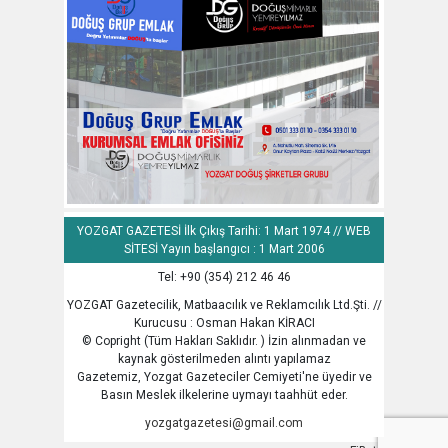
YOZGAT GAZETESİ İlk Çıkış Tarihi: 1 Mart 1974 // WEB
SİTESİ Yayın başlangıcı : 1 Mart 2006
Tel: +90 (354) 212 46 46
YOZGAT Gazetecilik, Matbaacılık ve Reklamcılık Ltd.Şti. //
Kurucusu : Osman Hakan KİRACI
© Copright (Tüm Hakları Saklıdır. ) İzin alınmadan ve
kaynak gösterilmeden alıntı yapılamaz
Gazetemiz, Yozgat Gazeteciler Cemiyeti'ne üyedir ve
Basın Meslek ilkelerine uymayı taahhüt eder.
yozgatgazetesi@gmail.com