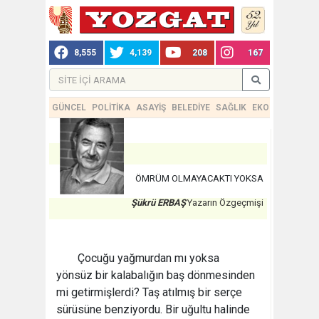
8,555
4,139
208
167
GÜNCEL
POLİTİKA
ASAYİŞ
BELEDİYE
SAĞLIK
EKONOMİ
TEKN
ÖMRÜM OLMAYACAKTI YOKSA
Şükrü ERBAŞ
Yazarın Özgeçmişi
Çocuğu yağmurdan mı yoksa
yönsüz bir kalabalığın baş dönmesinden
mi getirmişlerdi? Taş atılmış bir serçe
sürüsüne benziyordu. Bir uğultu halinde