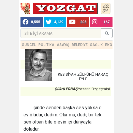
8,555
4,139
208
167
GÜNCEL
POLİTİKA
ASAYİŞ
BELEDİYE
SAĞLIK
EKONOMİ
TEKN
KES SİYAH ZÜLFÜNÜ HARAÇ
EYLE
Şükrü ERBAŞ
Yazarın Özgeçmişi
İçinde senden başka ses yoksa o
ev ölüdür, dedim. Olur mu, dedi, bir tek
sen olsan bile o evin içi dünyayla
doludur.