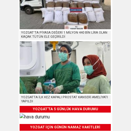
YOZGAT’TA PİYASA DEĞERİ 1 MİLYON 440 BİN LİRA OLAN
KAÇAK TÜTÜN ELE GEÇİRİLDİ
YOZGATTA İLK KEZ KAPALI PROSTAT KANSERİ AMELİYATI
YAPILDI
YOZGAT'TA 5 GÜNLÜK HAVA DURUMU
YOZGAT İÇİN GÜNÜN NAMAZ VAKİTLERİ