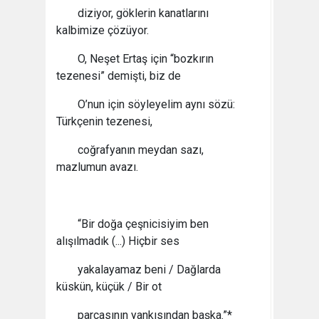
diziyor, göklerin kanatlarını
kalbimize çözüyor.
O, Neşet Ertaş için “bozkırın
tezenesi” demişti, biz de
O’nun için söyleyelim aynı sözü:
Türkçenin tezenesi,
coğrafyanın meydan sazı,
mazlumun avazı.
“Bir doğa çeşnicisiyim ben
alışılmadık (...) Hiçbir ses
yakalayamaz beni / Dağlarda
küskün, küçük / Bir ot
parçasının yankısından başka.”*