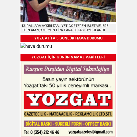
KURALLARA AYKIRI FAALİYET GÖSTEREN İŞLETMELERE
TOPLAM 9,9 MİLYON LİRA PARA CEZASI UYGULANDI
YOZGAT'TA 5 GÜNLÜK HAVA DURUMU
YOZGAT İÇİN GÜNÜN NAMAZ VAKİTLERİ