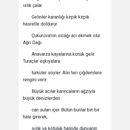
ıslık çalar.
Gelinler karanlığı kirpik kirpik
hasretle doldurur.
Çukurova’nın sıcağı acı ekmek olur.
Ağrı Dağı
Anavarza kayalarına konuk gelir.
Turaçlar eşkıyalara
türküler söyler. Alın teri çiğdemlere
rengini verir.
Büyük acılar karıncaların ağzıyla
büyük denizlerden
can suları içer. Bütün bunlar bin bir
hale girerek,
iyilik ve kötülük halinde dünyanın