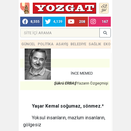
8,555
4,139
208
167
GÜNCEL
POLİTİKA
ASAYİŞ
BELEDİYE
SAĞLIK
EKONOMİ
TEKN
İNCE MEMED
Şükrü ERBAŞ
Yazarın Özgeçmişi
Yaşar Kemal soğumaz, sönmez.*
Yoksul insanların, mazlum insanların,
gölgesiz