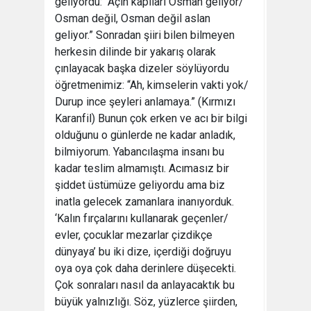
geliyordu: “Açın kapıları Osman geliyor/
Osman değil, Osman değil aslan
geliyor.” Sonradan şiiri bilen bilmeyen
herkesin dilinde bir yakarış olarak
çınlayacak başka dizeler söylüyordu
öğretmenimiz: “Ah, kimselerin vakti yok/
Durup ince şeyleri anlamaya.” (Kırmızı
Karanfil) Bunun çok erken ve acı bir bilgi
olduğunu o günlerde ne kadar anladık,
bilmiyorum. Yabancılaşma insanı bu
kadar teslim almamıştı. Acımasız bir
şiddet üstümüze geliyordu ama biz
inatla gelecek zamanlara inanıyorduk.
‘Kalın fırçalarını kullanarak geçenler/
evler, çocuklar mezarlar çizdikçe
dünyaya’ bu iki dize, içerdiği doğruyu
oya oya çok daha derinlere düşecekti.
Çok sonraları nasıl da anlayacaktık bu
büyük yalnızlığı. Söz, yüzlerce şiirden,