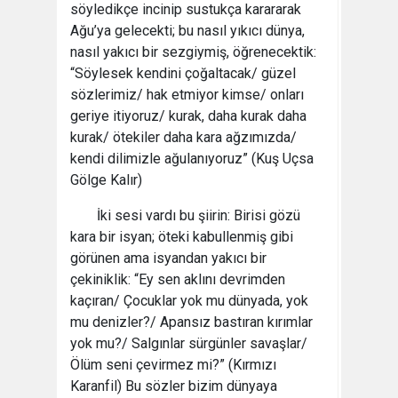
söyledikçe incinip sustukça karararak
Ağu’ya gelecekti; bu nasıl yıkıcı dünya,
nasıl yakıcı bir sezgiymiş, öğrenecektik:
“Söylesek kendini çoğaltacak/ güzel
sözlerimiz/ hak etmiyor kimse/ onları
geriye itiyoruz/ kurak, daha kurak daha
kurak/ ötekiler daha kara ağzımızda/
kendi dilimizle ağulanıyoruz” (Kuş Uçsa
Gölge Kalır)
İki sesi vardı bu şiirin: Birisi gözü
kara bir isyan; öteki kabullenmiş gibi
görünen ama isyandan yakıcı bir
çekiniklik: “Ey sen aklını devrimden
kaçıran/ Çocuklar yok mu dünyada, yok
mu denizler?/ Apansız bastıran kırımlar
yok mu?/ Salgınlar sürgünler savaşlar/
Ölüm seni çevirmez mi?” (Kırmızı
Karanfil) Bu sözler bizim dünyaya