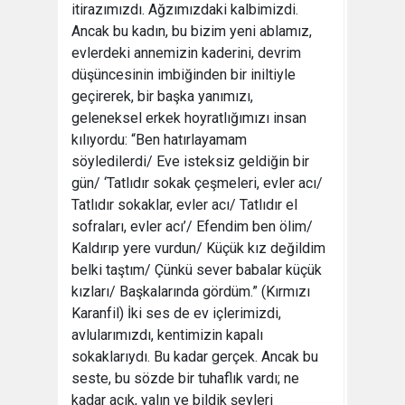
itirazımızdı. Ağzımızdaki kalbimizdi.
Ancak bu kadın, bu bizim yeni ablamız,
evlerdeki annemizin kaderini, devrim
düşüncesinin imbiğinden bir iniltiyle
geçirerek, bir başka yanımızı,
geleneksel erkek hoyratlığımızı insan
kılıyordu: “Ben hatırlayamam
söyledilerdi/ Eve isteksiz geldiğin bir
gün/ ‘Tatlıdır sokak çeşmeleri, evler acı/
Tatlıdır sokaklar, evler acı/ Tatlıdır el
sofraları, evler acı’/ Efendim ben ölim/
Kaldırıp yere vurdun/ Küçük kız değildim
belki taştım/ Çünkü sever babalar küçük
kızları/ Başkalarında gördüm.” (Kırmızı
Karanfil) İki ses de ev içlerimizdi,
avlularımızdı, kentimizin kapalı
sokaklarıydı. Bu kadar gerçek. Ancak bu
seste, bu sözde bir tuhaflık vardı; ne
kadar açık, yalın ve bildik şeyleri