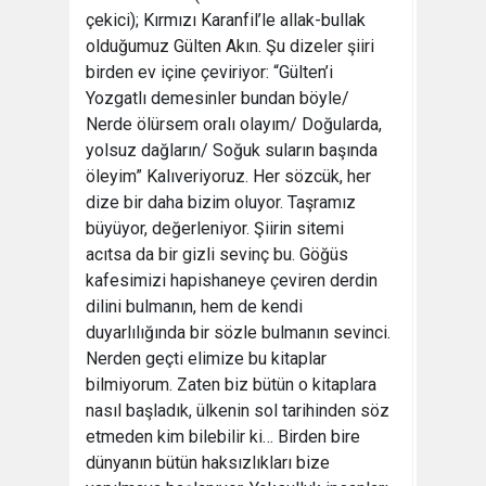
çekici); Kırmızı Karanfil’le allak-bullak
olduğumuz Gülten Akın. Şu dizeler şiiri
birden ev içine çeviriyor: “Gülten’i
Yozgatlı demesinler bundan böyle/
Nerde ölürsem oralı olayım/ Doğularda,
yolsuz dağların/ Soğuk suların başında
öleyim” Kalıveriyoruz. Her sözcük, her
dize bir daha bizim oluyor. Taşramız
büyüyor, değerleniyor. Şiirin sitemi
acıtsa da bir gizli sevinç bu. Göğüs
kafesimizi hapishaneye çeviren derdin
dilini bulmanın, hem de kendi
duyarlılığında bir sözle bulmanın sevinci.
Nerden geçti elimize bu kitaplar
bilmiyorum. Zaten biz bütün o kitaplara
nasıl başladık, ülkenin sol tarihinden söz
etmeden kim bilebilir ki… Birden bire
dünyanın bütün haksızlıkları bize