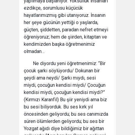
yapılmaya başlanıyor. Yoksulluk insanları
ezdikçe, sorumlusu küçücük
hayatlarımızmış gibi utanıyoruz. İnsanın
her şeye gücünün yettiği o yaşlarda,
güçten, şiddetten, paradan nefret etmeyi
öğreniyoruz; hem de şiirden, kitaptan ve
kendimizden başka öğretmenimiz
olmadan…
Ne diyordu yeni öğretmenimiz: “Bir
çocuk şarkı söylüyordu/ Dokunan bir
şeydi ama neydi/ Şarkı mıydı, sesi
miydi, çocuğun kendisi miydi/ Çocuğun
kendisi miydi, çocuğun kendisi miydi?”
(Kırmızı Karanfil) Bu şiir yeniydi ama biz
bu sesi biliyorduk. Bu ses kırk yıl
öncesinden geliyordu; bu ses canımızda
süren ölümlerden geliyordu; bu ses bir
Yozgat ağıdı diye bildiğimiz bir ağıttan