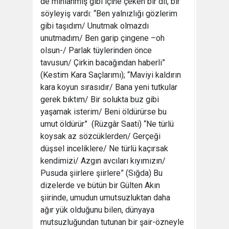
de mıhlanmış gibi içine çeken bir dil, bir
söyleyiş vardı: “Ben yalnızlığı gözlerim
gibi taşıdım/ Unutmak olmazdı
unutmadım/ Ben garip çingene –oh
olsun-/ Parlak tüylerinden önce
tavusun/ Çirkin bacağından haberli”
(Kestim Kara Saçlarımı); “Maviyi kaldırın
kara koyun sırasıdır/ Bana yeni tutkular
gerek bıktım/ Bir solukta buz gibi
yaşamak isterim/ Beni öldürürse bu
umut öldürür” (Rüzgâr Saati) “Ne türlü
koysak az sözcüklerden/ Gerçeği
düşsel inceliklere/ Ne türlü kaçırsak
kendimizi/ Azgın avcıları kıyımızın/
Pusuda şiirlere şiirlere” (Sığda) Bu
dizelerde ve bütün bir Gülten Akın
şiirinde, umudun umutsuzluktan daha
ağır yük olduğunu bilen, dünyaya
mutsuzluğundan tutunan bir şair-özneyle