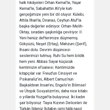
halk hikâyeleri Orhan Kemal’le, Yaşar
Kemal’le, Sabahattin Ali’yle katı
gerçeğimize yeni bir dil oluyor. Külebi,
Attila İlhan’la; Dıranas, Ceyhun Atuf’la
başka değerler ediniyor. Orhan-Melih-
Oktay, sıradanı şaşkınlığa çeviriyor. II.
Yeni henüz defterimize düşmemiş.
Gökyüzü, Neşet (Ertaş), Mahzuni (Şerif),
İhsani dolu. Devrim düşüncesi
seslerimizi tutmuş. Ruhi Su hem bildik
hem yeni. Abbas Sayar küçücük
kentimizin efsanesi. Kentimizde
kitapçılar var. Freud’un Cinsiyet ve
Psikanaliz’ini, Albert Camus’nün
Başkaldıran İnsan’ını, Engels’in Bilimsel
ve Ütopik Sosyalizm’ini, daha nice kitabı
o yıllarda Yozgat’ta buluyoruz. İki kadın
şair biliyoruz: Taşra Kızının Deliceleri ile
Türkân İldeniz (kitabın ismi hâlâ nasıl