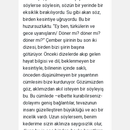
söylerse söylesin, sözün bir yerinde bir
eksiklik bırakılıyordu. Su gibi akan söz,
birden kesintiye uğruyordu. Bu bir
huzursuzluktu. “Ey ben, türkülerin ve
gece uyanışların/ Döner mi? döner mi?
döner mi?” Çember şiirinin bu son iki
dizesi, birden bizi şiirin başına
götürüyor. Önceki dizelerde akıp gelen
hayat bilgisi ve dil, beklenmeyen bir
kesintiyle, bilinenin içinde saklı,
önceden düşünülmeyen bir yaşantının
cümlesini bize kurduruyor. Gözümüzden
göz, aklımızdan akıl isteyen bir söyleyiş
bu. Bu cümlede –elbette kurabilirseniz-
dolayımı geniş bağlantılar, tevazunun
insanı güzelleştiren büyüklüğü ve acı bir
incelik vardı. Uzun söylersem, benim
kederime sizin aklınıza saygısızlık olur,