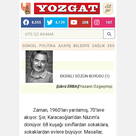
8,555
4,139
208
167
GÜNCEL
POLİTİKA
ASAYİŞ
BELEDİYE
SAĞLIK
EKONOMİ
TEKN
EKSİKLİ SÖZÜN BÜYÜSÜ (1)
Şükrü ERBAŞ
Yazarın Özgeçmişi
Zaman, 1960’ları yarılamış, 70’lere
akıyor. Şiir, Karacaoğlan’dan Nâzım’a
dönüyor. 68 kuşağı sınıflardan sokaklara,
sokaklardan evlere büyüyor. Masallar,