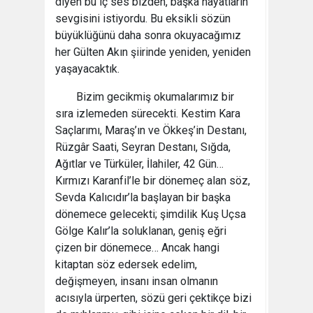
diyen bu iç ses bizden, başka hayatların
sevgisini istiyordu. Bu eksikli sözün
büyüklüğünü daha sonra okuyacağımız
her Gülten Akın şiirinde yeniden, yeniden
yaşayacaktık.
Bizim gecikmiş okumalarımız bir
sıra izlemeden sürecekti. Kestim Kara
Saçlarımı, Maraş’ın ve Ökkeş’in Destanı,
Rüzgâr Saati, Seyran Destanı, Sığda,
Ağıtlar ve Türküler, İlahiler, 42 Gün…
Kırmızı Karanfil’le bir dönemeç alan söz,
Sevda Kalıcıdır’la başlayan bir başka
dönemece gelecekti; şimdilik Kuş Uçsa
Gölge Kalır’la soluklanan, geniş eğri
çizen bir dönemece… Ancak hangi
kitaptan söz edersek edelim,
değişmeyen, insanı insan olmanın
acısıyla ürperten, sözü geri çektikçe bizi