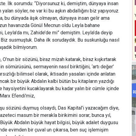
te. İlk sorumdu: “Diyorsunuz ki, demiştim, dünyaya insan
yalan söyler, ne var ki bu aşkın abdallığını biz yapıyoruz.
a, bu dünyada âşık olmayan, dünyaya insan gelir ama
 uzun havanızda Gönül Mecnun oldu Leyla bahane
i, Leyla’da mı, Zahide’de mi” demiştim. Leyla’da deyip
Biz susmuştuk. Daha ilk sorudaydık. Bu suskunluğu nasıl
yaşadık bilmiyorum.
, O’nun bir sözünü, biraz mizah katarak, biraz kışkırtarak
 sömürüsünü, sermayenin nasıl biriktiğini, ‘artı değer’
sızlığı bilimsel olarak, iktisadın yasaları içinde anlatan
Ancak bir büyük Abdalın kalbi bütün bu kitapların yazdığı
e haysiyetini kucaklayarak bu kadar yalın bir cümle içinde
 Marx Efendi’miz,
 şu sözünü duymuş olsaydı, Das Kapital’i yazacağım diye,
gazeteci masum bir merakla birikimini sorar; bunca yıl,
. Büyük Abdalın büyük hayat bilgisi, büyük adalet duygusu
de evimden bir çuval un çıkarsa, ben suç işlemişim