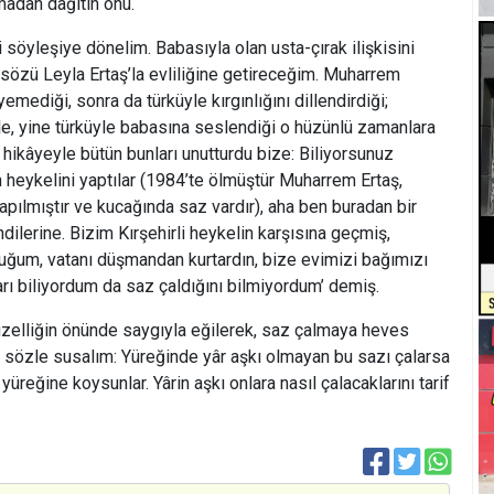
adan dağıtın onu.
i söyleşiye dönelim. Babasıyla olan usta-çırak ilişkisini
i sözü Leyla Ertaş’la evliliğine getireceğim. Muharrem
eyemediği, sonra da türküyle kırgınlığını dillendirdiği;
kle, yine türküyle babasına seslendiği o hüzünlü zamanlara
 hikâyeyle bütün bunları unutturdu bize: Biliyorsunuz
 heykelini yaptılar (1984’te ölmüştür Muharrem Ertaş,
ılmıştır ve kucağında saz vardır), aha ben buradan bir
ilerine. Bizim Kırşehirli heykelin karşısına geçmiş,
uğum, vatanı düşmandan kurtardın, bize evimizi bağımızı
arı biliyordum da saz çaldığını bilmiyordum’ demiş.
üzelliğin önünde saygıyla eğilerek, saz çalmaya heves
 sözle susalım: Yüreğinde yâr aşkı olmayan bu sazı çalarsa
ı yüreğine koysunlar. Yârin aşkı onlara nasıl çalacaklarını tarif