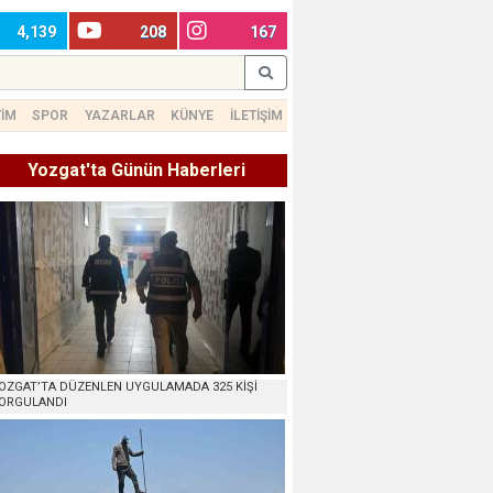
4,139
208
167
TİM
SPOR
YAZARLAR
KÜNYE
İLETİŞİM
Yozgat'ta Günün Haberleri
OZGAT’TA DÜZENLEN UYGULAMADA 325 KİŞİ
ORGULANDI