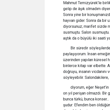
Mahmut Temizyürek’le birlik
gelip de âşık olmadım diyen 
Sonra yine bir konuşmanızd
hayvan gider. Sonra da bir
diyorsunuz; marifet sizde m
susmuştu. Salon susmuştu. 
aştık da o büyülü iki saati 
Bir süredir söyleşilerde
paylaşıyorum. İnsan emeğinin
üzerinden yapılan küresel hır
binlerce kitap var elbette. 
doğruyu, insanın vicdanını v
söyleyebilir. Salondakilere,
diyorum, eğer Neşet’in
on yıl perişan olmazdı. Bir 
bunca türkü, bunca konser..
şudur: Efendim ben öldüğüm