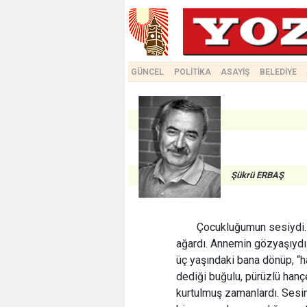
GÜNCEL
POLİTİKA
ASAYİŞ
BELEDİYE
Şükrü ERBAŞ
Çocukluğumun sesiydi. 
ağardı. Annemin gözyaşıydı
üç yaşındaki bana dönüp, “ha
dediği buğulu, pürüzlü han
kurtulmuş zamanlardı. Sesini