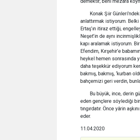
demektir; beni mezara koym
Konak Şiir Günleri’ndek
anlattırmak istiyorum. Belk
Ertaş’ın itiraz ettiği, engell
Neşet’in de aynı incinmişli
kapı aralamak istiyorum. Bir
Efendim, Kırşehir’e babamın
heykel hemen sonrasında yap
daha teşekkür ediyorum kend
bakmış, bakmış, ‘kurban old
bahçemizi geri verdin, bunl
Bu büyük, ince, derin g
eden gençlere söylediği bir
tıngırdatır. Önce yârin aşkın
eder.
11.04.2020