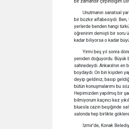
bir zamandır çırpındığım us
Unutmanın sanatsal yara
bir bozkır alfabesiydi. Ben,
yerlerde benden hangi türk
öğrenirim demişti bir soru 
kadar biliyorsa o kadar büy
Yirmi beş yıl sonra dönm
yeniden doğuyordu. Büyük b
sahnedeydi. Ankara’nın en b
boydaydı. On bin kişiden yap
deyip geldiniz, basıp geldi
bütün konuşmalarımı bu sözle
Hepimizden yapılmış bir şam
bilmiyorum kaçıncı kez yıkıl
bluesla cazın beşiğinde salla
salonda hep birlikte göklere 
İzmir’de, Konak Belediye