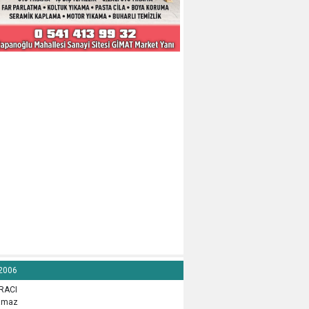
 2006
İRACI
lamaz