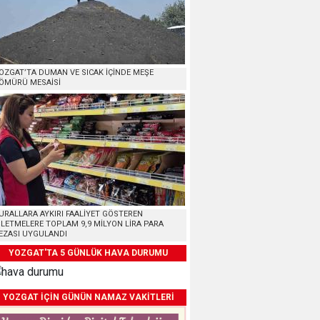
OZGAT’TA DUMAN VE SICAK İÇİNDE MEŞE
ÖMÜRÜ MESAİSİ
URALLARA AYKIRI FAALİYET GÖSTEREN
ŞLETMELERE TOPLAM 9,9 MİLYON LİRA PARA
EZASI UYGULANDI
YOZGAT'TA 5 GÜNLÜK HAVA DURUMU
YOZGAT İÇİN GÜNÜN NAMAZ VAKİTLERİ