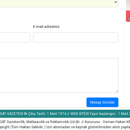
E-mail adresiniz
Mesajı Gönder
AT GAZETESİ İlk Çıkış Tarihi: 1 Mart 1974 // WEB SİTESİ Yayın başlangıcı : 1 Mart
AT Gazetecilik, Matbaacılık ve Reklamcılık Ltd.Şti. // Kurucusu : Osman Hakan K
pright (Tüm Hakları Saklıdır. ) İzin alınmadan ve kaynak gösterilmeden alıntı yapı