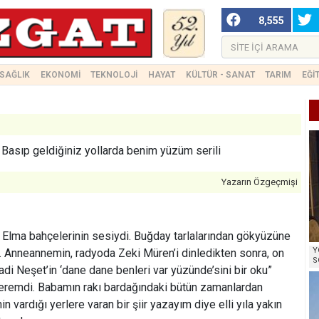
8,555
SAĞLIK
EKONOMİ
TEKNOLOJİ
HAYAT
KÜLTÜR - SANAT
TARIM
EĞİ
Basıp geldiğiniz yollarda benim yüzüm serili
Yazarın Özgeçmişi
Elma bahçelerinin sesiydi. Buğday tarlalarından gökyüzüne
Y
. Anneannemin, radyoda Zeki Müren’i dinledikten sonra, on
S
di Neşet’in ‘dane dane benleri var yüzünde’sini bir oku”
çeremdi. Babamın rakı bardağındaki bütün zamanlardan
n vardığı yerlere varan bir şiir yazayım diye elli yıla yakın