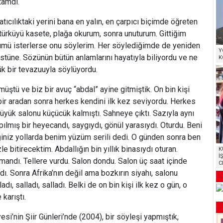
tamdı.
tıcılıktaki yerini bana en yalın, en çarpıcı biçimde öğreten
 türküyü kasete, plağa okurum, sonra unuturum. Gittiğim
ümü isterlerse onu söylerim. Her söylediğimde de yeniden
Y
üstüne. Sözünün bütün anlamlarını hayatıyla biliyordu ve ne
K
ük bir tevazuuyla söylüyordu.
üştü ve biz bir avuç “abdal” ayine gitmiştik. On bin kişi
ir aradan sonra herkes kendini ilk kez seviyordu. Herkes
üyük salonu küçücük kalmıştı. Sahneye çıktı. Sazıyla aynı
ılmış bir heyecandı, saygıydı, gönül yarasıydı. Oturdu. Beni
ğiniz yollarda benim yüzüm serili dedi. O günden sonra ben
 bitirecektim. Abdallığın bin yıllık binasıydı oturan.
K
İ
andı. Tellere vurdu. Salon dondu. Salon üç saat içinde
C
dı. Sonra Afrika’nın değil ama bozkırın siyahı, salonu
dı, salladı, salladı. Belki de on bin kişi ilk kez o gün, o
karıştı.
si’nin Şiir Günleri’nde (2004), bir söyleşi yapmıştık,