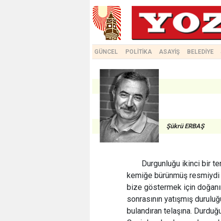
GÜNCEL
POLİTİKA
ASAYİŞ
BELEDİYE
Şükrü ERBAŞ
Durgunluğu ikinci bir t
kemiğe bürünmüş resmiydi v
bize göstermek için doğanı
sonrasının yatışmış duruluğu
bulandıran telaşına. Durduğu