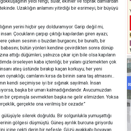
 gökkuşağının yedi rengi, sular, ekinler ve toprak damlardan
tekinde. Uzaklığın anlamını yitirdiği bir esrimeyi, bir büyüyü
lığının yerini hiçbir şey dolduramıyor. Garip değil mi,
 insan: Çocukların çarpıp çıktığı kapılardan giren ayazı;
plere çeken sesinin o buzdan burgacını; bir bunaltı, bir
n babasını; bütün yönleri kendine çevirdikten sonra dönüp
ına attığı düğümleri; yalnızca çıkar için bile olsa kapıların
 adımda örseleyen kaba içtenliği; bir yalanı gizlemekten çok
 insanı ateş üstünde bırakıp kaçan korkuyu; her yeni
en oynaklığı; camlarını kırsa da birinin sana taş atmasını...
anın kendi seçimiyse iyi bir sığınak sayılmalı. İnsan
yorsa, başka bir umarı kalmadığındandır. Avucumuzdan
son bir çırpınışla sevmekten başka ne gelir elimizden. Yoksa
erçeklik, gerçekte ona verilmiş bir cezadır.”
gülüşüyle silerek doğruldu. Bir solgunlukla yumuşattığı
rinin gölgesi düşmüştü. Güneş ayrılık burcuna giriyordu
ini içine çekti derin bir nefesle. Gözü ayakkabı boyayan