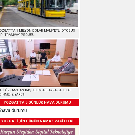
OZGAT’TA 1 MİLYON DOLAR MALİYETLİ OTOBÜS
İPİ TRAMVAY PROJESİ
ALİ ÖZKAN’DAN BAŞHEKİM ALBAYRAK’A ‘BİLGİ
DİNME’ ZİYARETİ
YOZGAT'TA 5 GÜNLÜK HAVA DURUMU
YOZGAT İÇİN GÜNÜN NAMAZ VAKİTLERİ