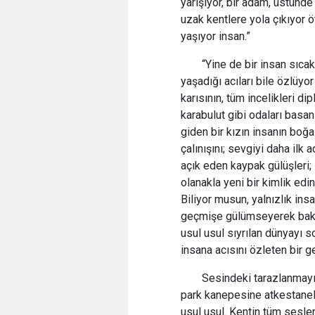
yarışıyor, bir adam, üstünde
uzak kentlere yola çıkıyor ö
yaşıyor insan.”
“Yine de bir insan sıcak
yaşadığı acıları bile özlüyor
karısının, tüm incelikleri di
karabulut gibi odaları basa
giden bir kızın insanın boğaz
çalınışını; sevgiyi daha ilk
açık eden kaypak gülüşleri;
olanakla yeni bir kimlik edin
Biliyor musun, yalnızlık ins
geçmişe gülümseyerek bakı
usul usul sıyrılan dünyayı 
insana acısını özleten bir g
Sesindeki tarazlanmayı 
park kanepesine atkestanele
usul usul. Kentin tüm sesler