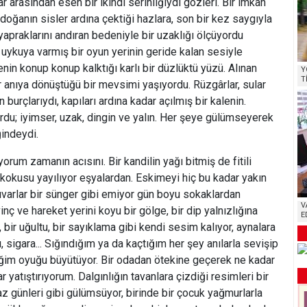
ar arasından esen bir ikindi serinliğiydi gözleri. Bir imkân
 doğanın sisler ardına çektiği hazlara, son bir kez saygıyla
apraklarını andıran bedeniyle bir uzaklığı ölçüyordu
uykuya varmış bir oyun yerinin geride kalan sesiyle
in konup konup kalktığı karlı bir düzlüktü yüzü. Alınan
Y
T
r anıya dönüştüğü bir mevsimi yaşıyordu. Rüzgârlar, sular
 burçlarıydı, kapıları ardına kadar açılmış bir kalenin.
ordu; iyimser, uzak, dingin ve yalın. Her şeye gülümseyerek
ğindeydi.
rum zamanın acısını. Bir kandilin yağı bitmiş de fitili
s kokusu yayılıyor eşyalardan. Eskimeyi hiç bu kadar yakın
arlar bir sünger gibi emiyor gün boyu sokaklardan
V
inç ve hareket yerini koyu bir gölge, bir dip yalnızlığına
E
ş, bir uğultu, bir sayıklama gibi kendi sesim kalıyor, aynalara
, sigara... Sığındığım ya da kaçtığım her şey anılarla sevişip
ştiğim oyuğu büyütüyor. Bir odadan ötekine geçerek ne kadar
dar yatıştırıyorum. Dalgınlığın tavanlara çizdiği resimleri bir
yaz günleri gibi gülümsüyor, birinde bir çocuk yağmurlarla