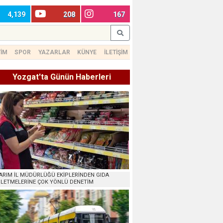
4,139
208
167
TİM
SPOR
YAZARLAR
KÜNYE
İLETİŞİM
Yozgat'ta Günün Haberleri
ARIM İL MÜDÜRLÜĞÜ EKİPLERİNDEN GIDA
ŞLETMELERİNE ÇOK YÖNLÜ DENETİM