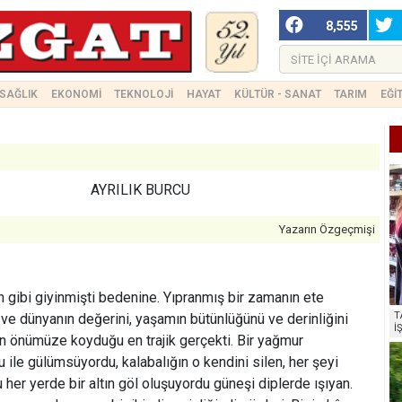
8,555
SAĞLIK
EKONOMİ
TEKNOLOJİ
HAYAT
KÜLTÜR - SANAT
TARIM
EĞİ
AYRILIK BURCU
Yazarın Özgeçmişi
en gibi giyinmişti bedenine. Yıpranmış bir zamanın ete
T
e dünyanın değerini, yaşamın bütünlüğünü ve derinliğini
İ
n önümüze koyduğu en trajik gerçekti. Bir yağmur
 ile gülümsüyordu, kalabalığın o kendini silen, her şeyi
 her yerde bir altın göl oluşuyordu güneşi diplerde ışıyan.