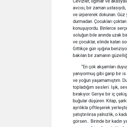
Cevizler, ılgınlar ve akasyal
avcısı, bir zaman ustasıydı,
ve ürpererek dokunan. Güz y
durmadan. Çocukları çoktan 
konuşuyordu. Binlerce serçen
soluğun bile anında uzak bi
ve çocuklar, elinde kalan son
Gittikçe gün ışığına benziy
bakılan bir zamanın güzelli
“En çok akşamları duyuyo
yanıyormuş gibi garip bir i
ve yoğun yaşamamıştım. Duv
topladığım sesleri. Işık, sev
bırakıyor. Geriye bir iç çeki
buğular düşüren. Kitap, şarkı
ayrılıkla çiftleşerek yerle
yatıştırılırsa yalnızlık, o ka
görsen... Birinde bir kadın 