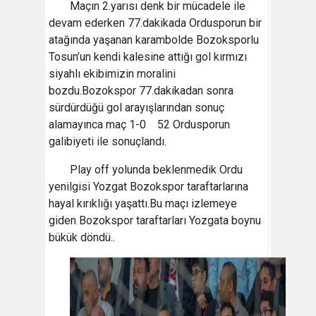
Maçın 2.yarısı denk bir mücadele ile
devam ederken 77.dakikada Ordusporun bir
atağında yaşanan karambolde Bozoksporlu
Tosun’un kendi kalesine attığı gol kırmızı
siyahlı ekibimizin moralini
bozdu.Bozokspor 77.dakikadan sonra
sürdürdüğü gol arayışlarından sonuç
alamayınca maç 1-0 52 Ordusporun
galibiyeti ile sonuçlandı.
Play off yolunda beklenmedik Ordu
yenilgisi Yozgat Bozokspor taraftarlarına
hayal kırıklığı yaşattı.Bu maçı izlemeye
giden Bozokspor taraftarları Yozgata boynu
bükük döndü..