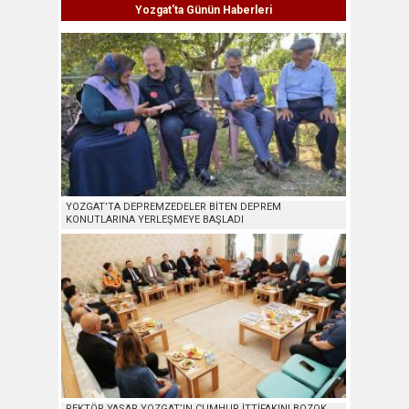
Yozgat'ta Günün Haberleri
YOZGAT’TA DEPREMZEDELER BİTEN DEPREM
KONUTLARINA YERLEŞMEYE BAŞLADI
REKTÖR YAŞAR,YOZGAT’IN CUMHUR İTTİFAKINI BOZOK