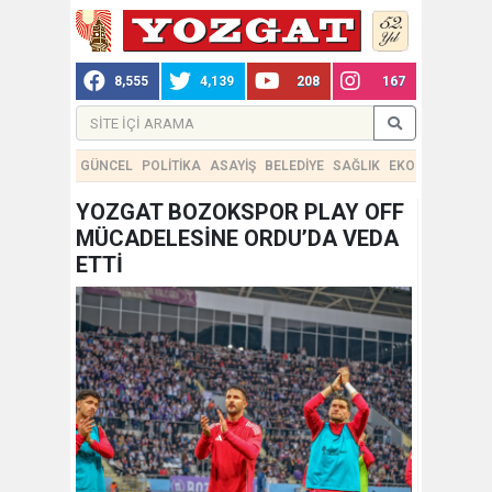
8,555
4,139
208
167
GÜNCEL
POLİTİKA
ASAYİŞ
BELEDİYE
SAĞLIK
EKONOMİ
TEKN
YOZGAT BOZOKSPOR PLAY OFF
MÜCADELESİNE ORDU’DA VEDA
ETTİ