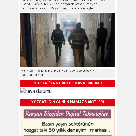
EVİNDE AĞIRLADI // Toplantıya davet edilmeyen
muhalefet,Rektör Yaşar’ı ‘ayırımcılıkla’eleştirdi
YOZGAT’TA DÜZENLEN UYGULAMADA 325 KİŞİ
SORGULANDI
YOZGAT'TA 5 GÜNLÜK HAVA DURUMU
YOZGAT İÇİN GÜNÜN NAMAZ VAKİTLERİ