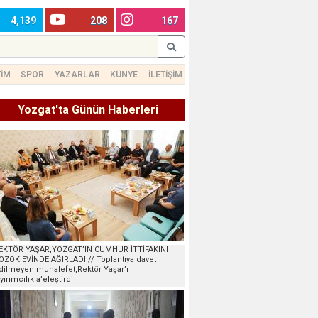
4,139
208
167
TİM
SPOR
YAZARLAR
KÜNYE
İLETİŞİM
Yozgat'ta Günün Haberleri
EKTÖR YAŞAR,YOZGAT’IN CUMHUR İTTİFAKINI
OZOK EVİNDE AĞIRLADI // Toplantıya davet
dilmeyen muhalefet,Rektör Yaşar’ı
ayırımcılıkla’eleştirdi