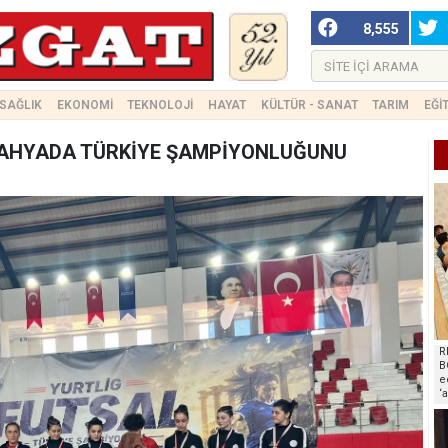
8,555
SAĞLIK
EKONOMİ
TEKNOLOJİ
HAYAT
KÜLTÜR - SANAT
TARIM
EĞİ
ÜTAHYADA TÜRKİYE ŞAMPİYONLUĞUNU
R
B
e
‘