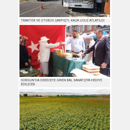
TRAKTÖR VE OTOBÜS ÇARPIŞTI, KAZA UCUZ ATLATILDI
SORGUN’DA DERECEYE GİREN BAL SANATÇIYA HEDİYE
EDİLECEK