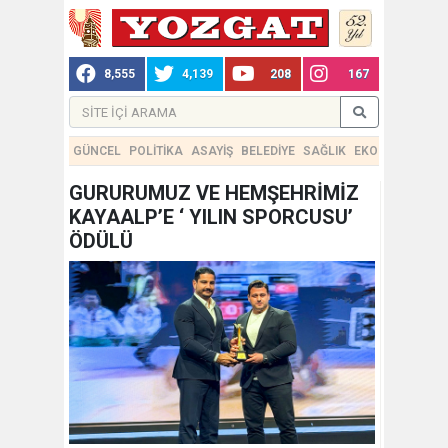
8,555
4,139
208
167
GÜNCEL
POLİTİKA
ASAYİŞ
BELEDİYE
SAĞLIK
EKONOMİ
TEKN
GURURUMUZ VE HEMŞEHRİMİZ
KAYAALP’E ‘ YILIN SPORCUSU’
ÖDÜLÜ