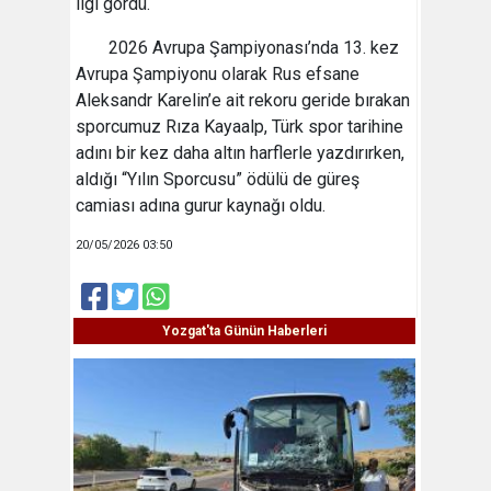
ilgi gördü.
2026 Avrupa Şampiyonası’nda 13. kez
Avrupa Şampiyonu olarak Rus efsane
Aleksandr Karelin’e ait rekoru geride bırakan
sporcumuz Rıza Kayaalp, Türk spor tarihine
adını bir kez daha altın harflerle yazdırırken,
aldığı “Yılın Sporcusu” ödülü de güreş
camiası adına gurur kaynağı oldu.
20/05/2026 03:50
Yozgat'ta Günün Haberleri