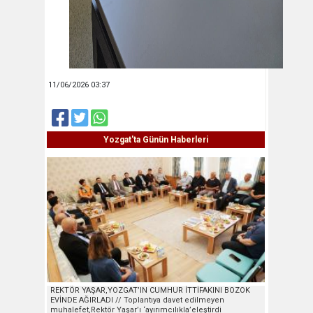
11/06/2026 03:37
Yozgat'ta Günün Haberleri
REKTÖR YAŞAR,YOZGAT’IN CUMHUR İTTİFAKINI BOZOK
EVİNDE AĞIRLADI // Toplantıya davet edilmeyen
muhalefet,Rektör Yaşar’ı ‘ayırımcılıkla’eleştirdi