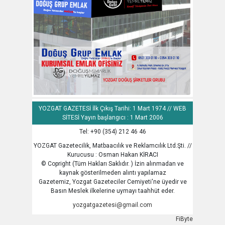
YOZGAT GAZETESİ İlk Çıkış Tarihi: 1 Mart 1974 // WEB
SİTESİ Yayın başlangıcı : 1 Mart 2006
Tel: +90 (354) 212 46 46
YOZGAT Gazetecilik, Matbaacılık ve Reklamcılık Ltd.Şti. //
Kurucusu : Osman Hakan KİRACI
© Copright (Tüm Hakları Saklıdır. ) İzin alınmadan ve
kaynak gösterilmeden alıntı yapılamaz
Gazetemiz, Yozgat Gazeteciler Cemiyeti'ne üyedir ve
Basın Meslek ilkelerine uymayı taahhüt eder.
yozgatgazetesi@gmail.com
FiByte