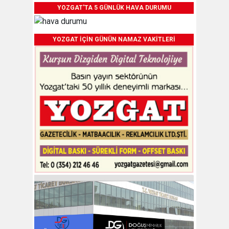
YOZGAT'TA 5 GÜNLÜK HAVA DURUMU
YOZGAT İÇİN GÜNÜN NAMAZ VAKİTLERİ