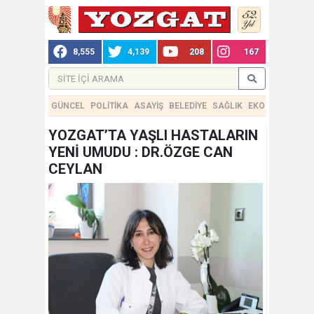
8,555
4,139
208
167
GÜNCEL
POLİTİKA
ASAYİŞ
BELEDİYE
SAĞLIK
EKONOMİ
TEKN
YOZGAT’TA YAŞLI HASTALARIN
YENİ UMUDU : DR.ÖZGE CAN
CEYLAN