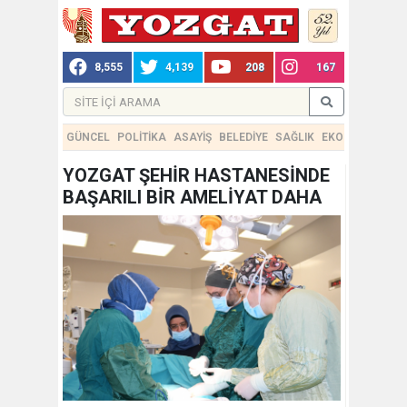
8,555
4,139
208
167
GÜNCEL
POLİTİKA
ASAYİŞ
BELEDİYE
SAĞLIK
EKONOMİ
TEKN
YOZGAT ŞEHİR HASTANESİNDE
BAŞARILI BİR AMELİYAT DAHA