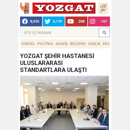
8,555
4,139
208
167
GÜNCEL
POLİTİKA
ASAYİŞ
BELEDİYE
SAĞLIK
EKONOMİ
TEKN
YOZGAT ŞEHİR HASTANESİ
ULUSLARARASI
STANDARTLARA ULAŞTI