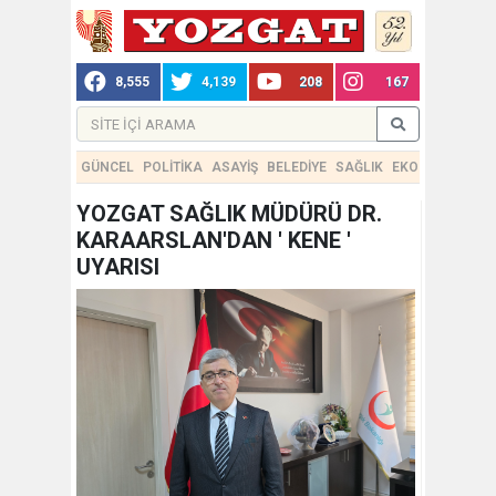
8,555
4,139
208
167
GÜNCEL
POLİTİKA
ASAYİŞ
BELEDİYE
SAĞLIK
EKONOMİ
TEKN
YOZGAT SAĞLIK MÜDÜRÜ DR.
KARAARSLAN'DAN ' KENE '
UYARISI