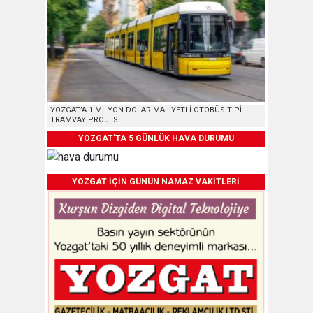
YOZGAT’A 1 MİLYON DOLAR MALİYETLİ OTOBÜS TİPİ
TRAMVAY PROJESİ
YOZGAT'TA 5 GÜNLÜK HAVA DURUMU
YOZGAT İÇİN GÜNÜN NAMAZ VAKİTLERİ