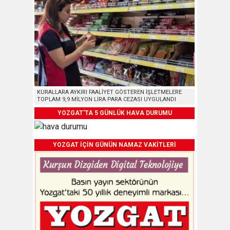
KURALLARA AYKIRI FAALİYET GÖSTEREN İŞLETMELERE
TOPLAM 9,9 MİLYON LİRA PARA CEZASI UYGULANDI
YOZGAT'TA 5 GÜNLÜK HAVA DURUMU
YOZGAT İÇİN GÜNÜN NAMAZ VAKİTLERİ