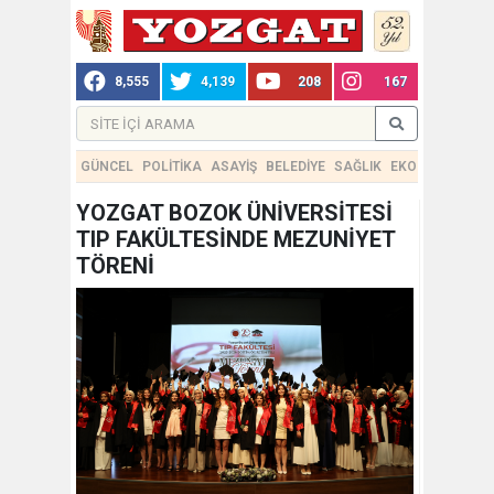
8,555
4,139
208
167
GÜNCEL
POLİTİKA
ASAYİŞ
BELEDİYE
SAĞLIK
EKONOMİ
TEKN
YOZGAT BOZOK ÜNİVERSİTESİ
TIP FAKÜLTESİNDE MEZUNİYET
TÖRENİ