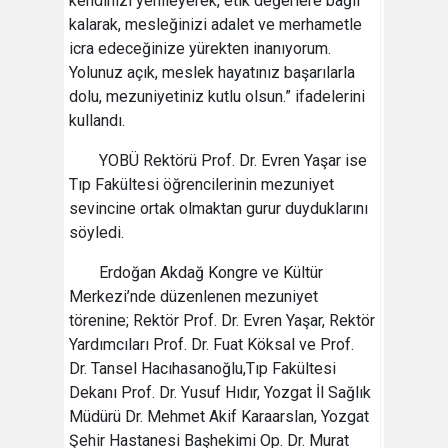
kendinizi yenileyerek, etik değerlere bağlı
kalarak, mesleğinizi adalet ve merhametle
icra edeceğinize yürekten inanıyorum.
Yolunuz açık, meslek hayatınız başarılarla
dolu, mezuniyetiniz kutlu olsun.” ifadelerini
kullandı.
YOBÜ Rektörü Prof. Dr. Evren Yaşar ise
Tıp Fakültesi öğrencilerinin mezuniyet
sevincine ortak olmaktan gurur duyduklarını
söyledi.
Erdoğan Akdağ Kongre ve Kültür
Merkezi’nde düzenlenen mezuniyet
törenine; Rektör Prof. Dr. Evren Yaşar, Rektör
Yardımcıları Prof. Dr. Fuat Köksal ve Prof.
Dr. Tansel Hacıhasanoğlu,Tıp Fakültesi
Dekanı Prof. Dr. Yusuf Hıdır, Yozgat İl Sağlık
Müdürü Dr. Mehmet Akif Karaarslan, Yozgat
Şehir Hastanesi Başhekimi Op. Dr. Murat