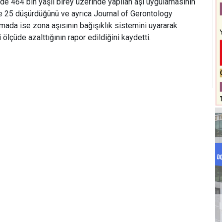
de 464 bin yaşlı birey üzerinde yapılan aşı uygulamasının
 25 düşürdüğünü ve ayrıca Journal of Gerontology
mada ise zona aşısının bağışıklık sistemini uyararak
i ölçüde azalttığının rapor edildiğini kaydetti.