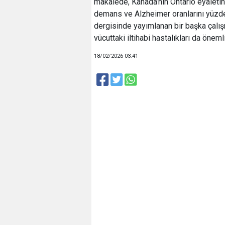
makalede, Kanada’nın Ontario eyaletin
demans ve Alzheimer oranlarını yüzde
dergisinde yayımlanan bir başka çalış
vücuttaki iltihabi hastalıkları da öneml
18/02/2026 03:41