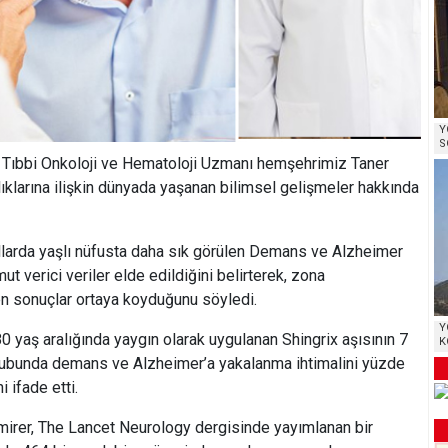
Y
S
i Tıbbi Onkoloji ve Hematoloji Uzmanı hemşehrimiz Taner
klarına ilişkin dünyada yaşanan bilimsel gelişmeler hakkında
yıllarda yaşlı nüfusta daha sık görülen Demans ve Alzheimer
t verici veriler elde edildiğini belirterek, zona
ken sonuçlar ortaya koyduğunu söyledi.
Y
0 yaş aralığında yaygın olarak uygulanan Shingrix aşısının 7
K
 grubunda demans ve Alzheimer’a yakalanma ihtimalini yüzde
i ifade etti.
mirer, The Lancet Neurology dergisinde yayımlanan bir