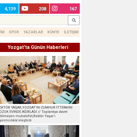
4,139
208
167
TİM
SPOR
YAZARLAR
KÜNYE
İLETİŞİM
Yozgat'ta Günün Haberleri
EKTÖR YAŞAR,YOZGAT’IN CUMHUR İTTİFAKINI
OZOK EVİNDE AĞIRLADI // Toplantıya davet
dilmeyen muhalefet,Rektör Yaşar’ı
ayırımcılıkla’eleştirdi