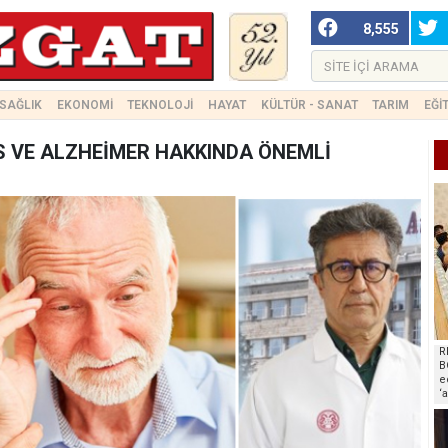
8,555
SAĞLIK
EKONOMİ
TEKNOLOJİ
HAYAT
KÜLTÜR - SANAT
TARIM
EĞİ
S VE ALZHEİMER HAKKINDA ÖNEMLİ
R
B
e
‘