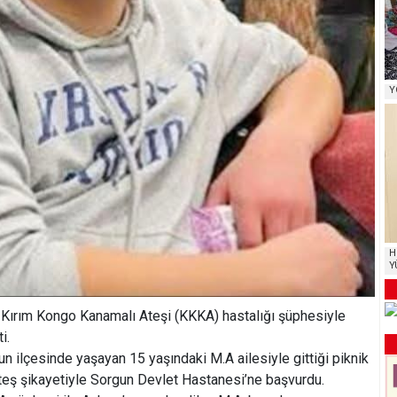
Y
H
Y
 Kırım Kongo Kanamalı Ateşi (KKKA) hastalığı şüphesiyle
i.
gun ilçesinde yaşayan 15 yaşındaki M.A ailesiyle gittiği piknik
ateş şikayetiyle Sorgun Devlet Hastanesi’ne başvurdu.