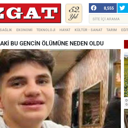
8,555
SAĞLIK
EKONOMİ
TEKNOLOJİ
HAYAT
KÜLTÜR - SANAT
TARIM
EĞİ
AKİ BU GENCİN ÖLÜMÜNE NEDEN OLDU
D
G