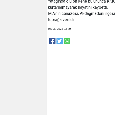
Yatağında ölü bir kene bulununca KKK
kurtarılamayarak hayatını kaybetti.
M.A’nın cenazesi, Akdağmadeni ilçesi ş
toprağa verildi.
05/06/2026 03:20