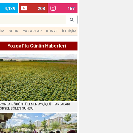
4,139
208
167
TİM
SPOR
YAZARLAR
KÜNYE
İLETİŞİM
Yozgat'ta Günün Haberleri
RONLA GÖRÜNTÜLENEN AYÇİÇEĞİ TARLALARI
ÖRSEL ŞÖLEN SUNDU