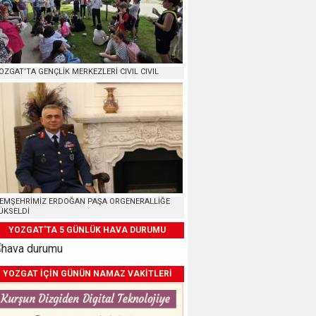
OZGAT’TA GENÇLİK MERKEZLERİ CIVIL CIVIL
EMŞEHRİMİZ ERDOĞAN PAŞA ORGENERALLİĞE
ÜKSELDİ
YOZGAT'TA 5 GÜNLÜK HAVA DURUMU
YOZGAT İÇİN GÜNÜN NAMAZ VAKİTLERİ